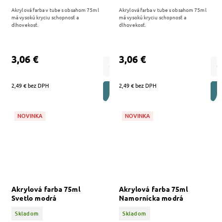
Akrylová farba v tube s obsahom 75ml
Akrylová farba v tube s obsahom 75ml
má vysokú kryciu schopnosť a
má vysokú kryciu schopnosť a
dlhovekosť.
dlhovekosť.
3,06 €
3,06 €
2,49 € bez DPH
2,49 € bez DPH
DO KOŠÍKA
NOVINKA
NOVINKA
Akrylová farba 75ml
Akrylová farba 75ml
Svetlo modrá
Namornícka modrá
Skladom
Skladom