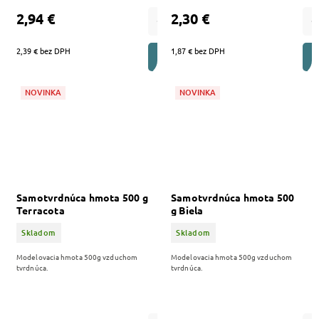
2,94 €
2,30 €
2,39 € bez DPH
1,87 € bez DPH
DO KOŠÍKA
NOVINKA
NOVINKA
Samotvrdnúca hmota 500 g
Samotvrdnúca hmota 500
Terracota
g Biela
Skladom
Skladom
Modelovacia hmota 500g vzduchom
Modelovacia hmota 500g vzduchom
tvrdnúca.
tvrdnúca.