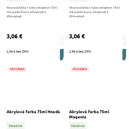
Akrylová farba v tube s obsahom 75ml
Akrylová farba v tube s obsahom 75ml
má vysokú kryciu schopnosť a
má vysokú kryciu schopnosť a
dlhovekosť.
dlhovekosť.
3,06 €
3,06 €
2,49 € bez DPH
2,49 € bez DPH
DO KOŠÍKA
NOVINKA
NOVINKA
Akrylová farba 75ml Hnedá
Akrylová farba 75ml
Magenta
Skladom
Skladom