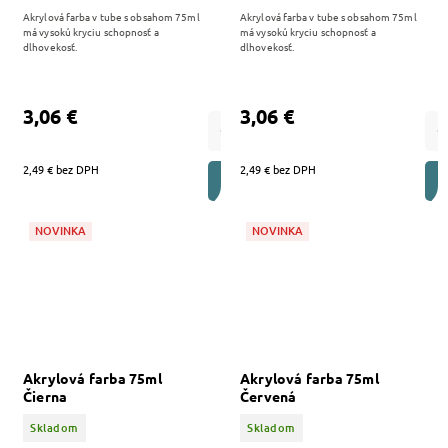
Akrylová farba v tube s obsahom 75ml
Akrylová farba v tube s obsahom 75ml
má vysokú kryciu schopnosť a
má vysokú kryciu schopnosť a
dlhovekosť.
dlhovekosť.
3,06 €
3,06 €
2,49 € bez DPH
2,49 € bez DPH
DO KOŠÍKA
NOVINKA
NOVINKA
Akrylová farba 75ml
Akrylová farba 75ml
Čierna
Červená
Skladom
Skladom