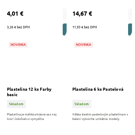
4,01 €
14,67 €
3,26 € bez DPH
11,93 € bez DPH
DO KOŠÍKA
NOVINKA
NOVINKA
Plastelína 12 ks Farby
Plastelína 6 ks Pastelová
basic
Skladom
Skladom
Plastelína je mäkká a krásne sa z nej
Vďaka šiestim pastelovým plastelínam v
tvorí čokoľvek si vymyslíte.
balení vytvoríte unikátne modely.