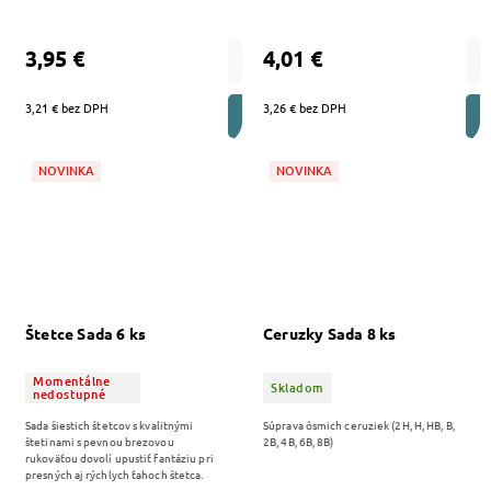
3,95 €
4,01 €
3,21 € bez DPH
3,26 € bez DPH
DO KOŠÍKA
NOVINKA
NOVINKA
Štetce Sada 6 ks
Ceruzky Sada 8 ks
Momentálne
Skladom
nedostupné
Sada šiestich štetcov s kvalitnými
Súprava ôsmich ceruziek (2H, H, HB, B,
štetinami s pevnou brezovou
2B, 4B, 6B, 8B)
rukoväťou dovolí upustiť fantáziu pri
presných aj rýchlych ťahoch štetca.