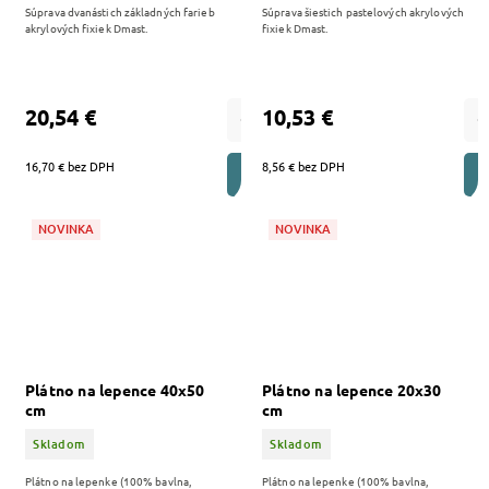
Súprava dvanástich základných farieb
Súprava šiestich pastelových akrylových
akrylových fixiek Dmast.
fixiek Dmast.
20,54 €
10,53 €
16,70 € bez DPH
8,56 € bez DPH
DO KOŠÍKA
NOVINKA
NOVINKA
Plátno na lepence 40x50
Plátno na lepence 20x30
cm
cm
Skladom
Skladom
Plátno na lepenke (100% bavlna,
Plátno na lepenke (100% bavlna,