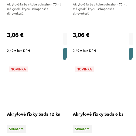
Akrylová farba v tube s obsahom 75ml
Akrylová farba v tube s obsahom 75ml
má vysokú kryciu schopnosť a
má vysokú kryciu schopnosť a
dlhovekosť.
dlhovekosť.
3,06 €
3,06 €
2,49 € bez DPH
2,49 € bez DPH
DO KOŠÍKA
NOVINKA
NOVINKA
Akrylové fixky Sada 12 ks
Akrylové fixky Sada 6 ks
Skladom
Skladom