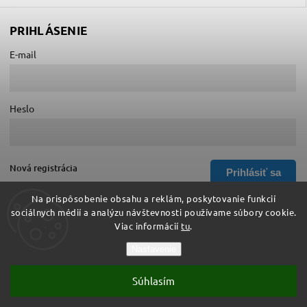
PRIHLÁSENIE
E-mail
Heslo
Nová registrácia
Prihlásiť sa
Zabudnuté heslo
Na prispôsobenie obsahu a reklám, poskytovanie funkcií
sociálnych médií a analýzu návštevnosti používame súbory cookie.
Viac informácií
tu
.
Copyright 2026
Hurá do školy
. Všetky práva vyhradené.
Nastavenie
Upraviť nastavenie cookies
Súhlasím
Vytvořil
Shoptet
| Design
Shoptak.cz