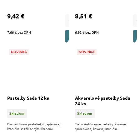
9,42 €
8,51 €
7,66 € bez DPH
6,92 € bez DPH
DO KOŠÍKA
NOVINKA
NOVINKA
Pastelky Sada 12 ks
Akvarelové pastelky Sada
24 ks
Skladom
Skladom
Dvanásť kusov pasteliek v papierovej
Tieto šestihranné pastelky v krásne
krabičke so základnými farbami.
spracovanej kovovej krabičke.