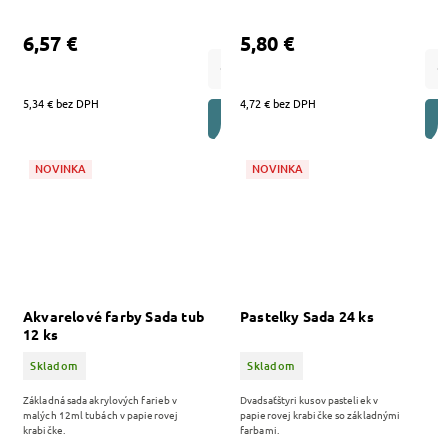
6,57 €
5,80 €
5,34 € bez DPH
4,72 € bez DPH
DO KOŠÍKA
NOVINKA
NOVINKA
Akvarelové farby Sada tub
Pastelky Sada 24 ks
12 ks
Skladom
Skladom
Základná sada akrylových farieb v
Dvadsaťštyri kusov pasteliek v
malých 12ml tubách v papierovej
papierovej krabičke so základnými
krabičke.
farbami.