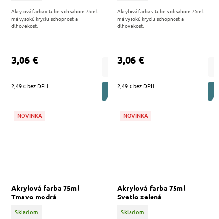
Akrylová farba v tube s obsahom 75ml
Akrylová farba v tube s obsahom 75ml
má vysokú kryciu schopnosť a
má vysokú kryciu schopnosť a
dlhovekosť.
dlhovekosť.
3,06 €
3,06 €
2,49 € bez DPH
2,49 € bez DPH
DO KOŠÍKA
NOVINKA
NOVINKA
Akrylová farba 75ml
Akrylová farba 75ml
Tmavo modrá
Svetlo zelená
Skladom
Skladom