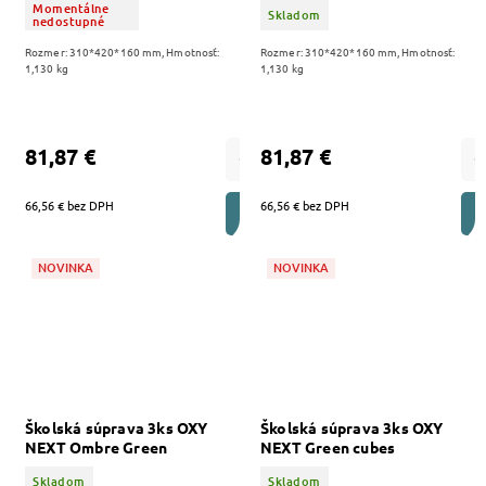
Momentálne
Skladom
nedostupné
Rozmer: 310*420*160 mm, Hmotnosť:
Rozmer: 310*420*160 mm, Hmotnosť:
1,130 kg
1,130 kg
81,87 €
81,87 €
66,56 € bez DPH
66,56 € bez DPH
DO KOŠÍKA
NOVINKA
NOVINKA
Školská súprava 3ks OXY
Školská súprava 3ks OXY
NEXT Ombre Green
NEXT Green cubes
Skladom
Skladom