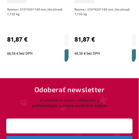
Rozmer: 310*420*160 mm, Hmotnosť:
Rozmer: 310*420*160 mm, Hmotnosť:
1,130 kg
1,130 kg
81,87 €
81,87 €
66,56 € bez DPH
66,56 € bez DPH
DO KOŠÍKA
Odoberať newsletter
Vložením e-mailu súhlasíte s
podmienkami ochrany osobných údajov