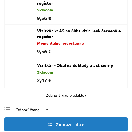
register
Skladom
9,56 €
Vizitkár kr.A5 na 80ks vizít. lesk červená +
register
Momentálne nedostupné
9,56 €
Vizitkár - Obal na doklady plast čierny
Skladom
2,47 €
Zobraziť viac produktov
Odporúčame
Najlacnejšie
Najdrahšie