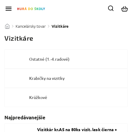
Kancelársky tovar
/
/
Vizitkáre
Vizitkáre
Ostatné (1.-4.radové)
Krabičky na vizitky
Krúžkové
Najpredávanejšie
Vizitkár kr.A5 na 80ks vizít. lesk čierna +