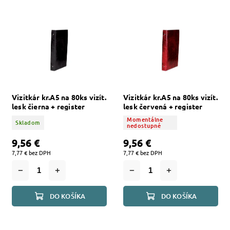
Najpredávanejšie
Abecedne
Vizitkár kr.A5 na 80ks vizít.
Vizitkár kr.A5 na 80ks vizít.
lesk čierna + register
lesk červená + register
Momentálne
Skladom
nedostupné
9,56 €
9,56 €
7,77 € bez DPH
7,77 € bez DPH
DO KOŠÍKA
DO KOŠÍKA