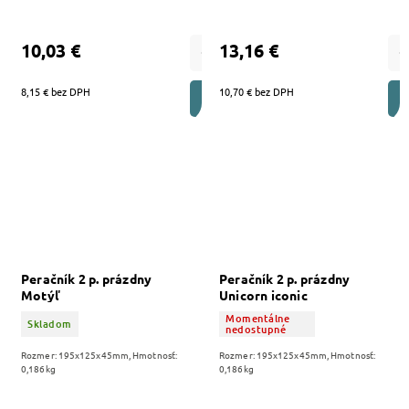
10,03 €
13,16 €
8,15 € bez DPH
10,70 € bez DPH
DO KOŠÍKA
Peračník 2 p. prázdny
Peračník 2 p. prázdny
Motýľ
Unicorn iconic
Momentálne
Skladom
nedostupné
Rozmer: 195x125x45mm, Hmotnosť:
Rozmer: 195x125x45mm, Hmotnosť:
0,186kg
0,186kg