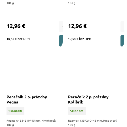
186 g
186 g
12,96 €
12,96 €
10,54 € bez DPH
10,54 € bez DPH
DO KOŠÍKA
Peračník 2 p. prázdny
Peračník 2 p. prázdny
Pegas
Kolibrík
Skladom
Skladom
Rozmer: 135*210*45 mm, Hmotnosť:
Rozmer: 135*210*45 mm, Hmotnosť:
180 g
180 g