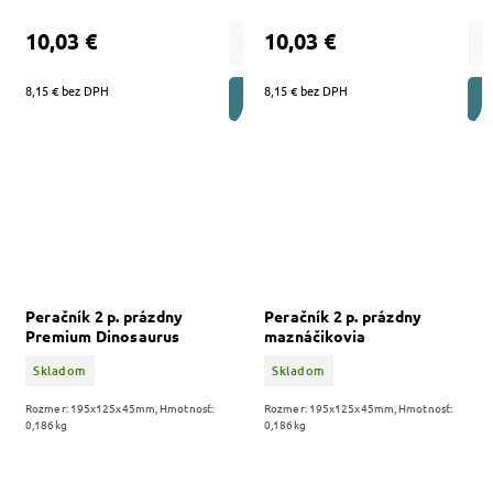
10,03 €
10,03 €
8,15 € bez DPH
8,15 € bez DPH
DO KOŠÍKA
Peračník 2 p. prázdny
Peračník 2 p. prázdny
Premium Dinosaurus
maznáčikovia
Skladom
Skladom
Rozmer: 195x125x45mm, Hmotnosť:
Rozmer: 195x125x45mm, Hmotnosť:
0,186kg
0,186kg