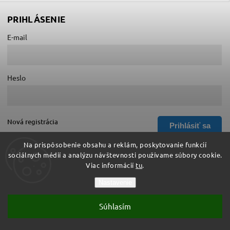
PRIHLÁSENIE
E-mail
Heslo
Nová registrácia
Prihlásiť sa
Zabudnuté heslo
Na prispôsobenie obsahu a reklám, poskytovanie funkcií
sociálnych médií a analýzu návštevnosti používame súbory cookie.
Viac informácií
tu
.
Copyright 2026
Hurá do školy
. Všetky práva vyhradené.
Nastavenie
Upraviť nastavenie cookies
Súhlasím
Vytvořil
Shoptet
| Design
Shoptak.cz
Vytvoril Shoptet