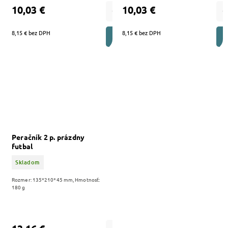
10,03 €
10,03 €
8,15 € bez DPH
8,15 € bez DPH
DO KOŠÍKA
Peračník 2 p. prázdny
futbal
Skladom
Rozmer: 135*210*45 mm, Hmotnosť:
180 g