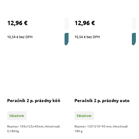
12,96 €
12,96 €
10,54 € bez DPH
10,54 € bez DPH
DO KOŠÍKA
Peračník 2 p. prázdny kôň
Peračník 2 p. prázdny auto
Skladom
Skladom
Rozmer: 195x125x45mm, Hmotnosť:
Rozmer: 135*210*45 mm, Hmotnosť:
0,186kg
180 g