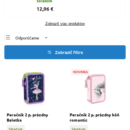
Skladom
12,96 €
Zobraziť viac produktov
Odporúčame
Najlacnejšie
Najdrahšie
Najpredávanejšie
NOVINKA
Abecedne
Peračník 2 p. prázdny
Peračník 2 p. prázdny kôň
Baletka
romantic
Skladom
Skladom