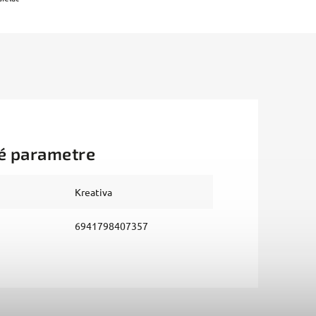
é parametre
Kreativa
6941798407357