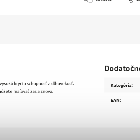
Dodatočn
vysokú kryciu schopnosť a dlhovekosť.
Kategória
:
ôžete maľovať zas a znova.
EAN
: