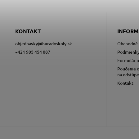
KONTAKT
INFORM
objednavky
@
huradoskoly.sk
Obchodné 
+421 905 454 087
Podmienky
Formulár n
Poučenie o
na odstúpe
Kontakt