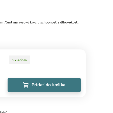
om 75ml má vysokú kryciu schopnosť a dlhovekosť.
Skladom
Pridať do košíka
ieľať