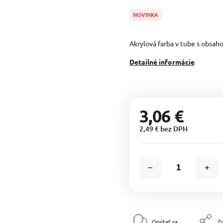
NOVINKA
Akrylová farba v tube s obsah
Detailné informácie
3,06 €
2,49 € bez DPH
Opýtať sa
Zd