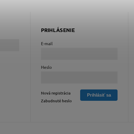
PRIHLÁSENIE
E-mail
Heslo
Nová registrácia
Prihlásiť sa
Zabudnuté heslo