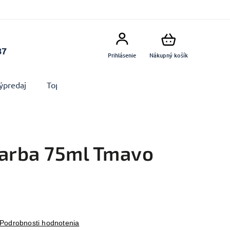
87
Prihlásenie
Nákupný košík
ýpredaj
Top produkty
Doplnky
Dekorácie MA
farba 75ml Tmavo
Podrobnosti hodnotenia