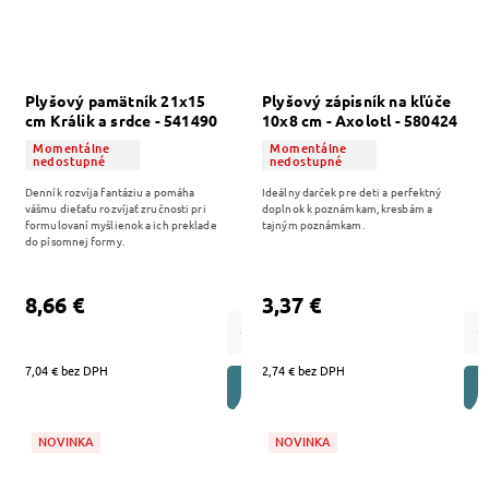
Plyšový pamätník 21x15
Plyšový zápisník na kľúče
cm Králik a srdce - 541490
10x8 cm - Axolotl - 580424
Momentálne
Momentálne
nedostupné
nedostupné
Denník rozvíja fantáziu a pomáha
Ideálny darček pre deti a perfektný
vášmu dieťaťu rozvíjať zručnosti pri
doplnok k poznámkam, kresbám a
formulovaní myšlienok a ich preklade
tajným poznámkam.
do písomnej formy.
8,66 €
3,37 €
7,04 € bez DPH
2,74 € bez DPH
DO KOŠÍKA
NOVINKA
NOVINKA