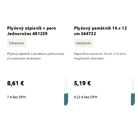
Plyšový zápisník + pero
Plyšový pamätník 16 x 12
Jednorožec 481259
cm 564732
Skladom
Skladom
Plyšový zápisník s obrázkom jednorožca
Zápisník s rozmermi 16 cm x 12 cm s
a linajkovými stránkami.
linajkovými stranami.
8,61 €
5,19 €
7 € bez DPH
4,22 € bez DPH
DO KOŠÍKA