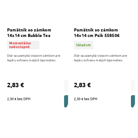
Pamätník so zámkom
Pamätník so zámkom
14x14 cm Bubble Tea
14x14 cm Psík 558506
558509
Momentálne
Skladom
nedostupné
Diár sa uzamyká visiacim zámkom pre
Diár sa uzamyká visiacim zámkom pre
lepšiu ochranu malých tajomstiev.
lepšiu ochranu malých tajomstiev.
2,83 €
2,83 €
2,30 € bez DPH
2,30 € bez DPH
DO KOŠÍKA