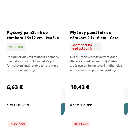
Plyšový pamätník so
Plyšový pamätník so
zámkom 16x12 cm - Mačka
zámkom 21x16 cm - Care
- 582111
Bears - 580133
Momentálne
Skladom
nedostupné
Denník rozvíja vašu fantáziu a pomáha
Denník rozvíja predstavivosť vášho
rozvíjať zručnosti vášho dieťaťa pri
dieťaťa a pomáha mu rozvíjať jeho
formulovaní myšlienok a ich premene
zručnosti pri formulovaní myšlienok a
do písomnej podoby.
ich preklade do písomnej podoby.
6,63 €
10,48 €
5,39 € bez DPH
8,52 € bez DPH
DO KOŠÍKA
NOVINKA
NOVINKA