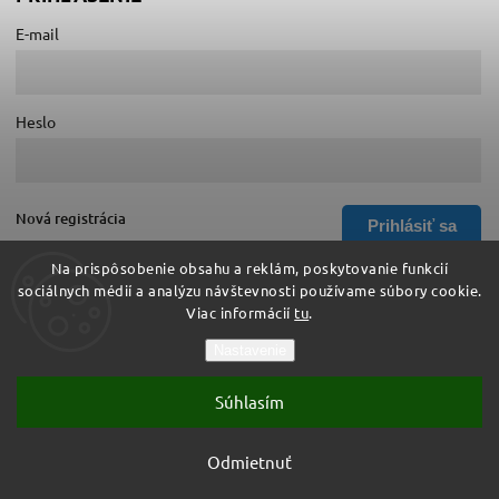
E-mail
Heslo
Nová registrácia
Prihlásiť sa
Zabudnuté heslo
Na prispôsobenie obsahu a reklám, poskytovanie funkcií
sociálnych médií a analýzu návštevnosti používame súbory cookie.
Viac informácií
tu
.
Copyright 2026
Hurá do školy
. Všetky práva vyhradené.
Nastavenie
Upraviť nastavenie cookies
Súhlasím
Vytvořil
Shoptet
| Design
Shoptak.cz
Vytvoril Shoptet
Odmietnuť