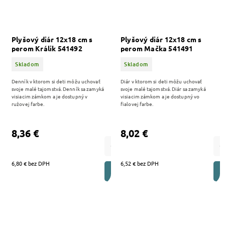
Plyšový diár 12x18 cm s
Plyšový diár 12x18 cm s
perom Králik 541492
perom Mačka 541491
Skladom
Skladom
Denník v ktorom si deti môžu uchovať
Diár v ktorom si deti môžu uchovať
svoje malé tajomstvá. Denník sa zamyká
svoje malé tajomstvá. Diár sa zamyká
visiacim zámkom a je dostupný v
visiacim zámkom a je dostupný vo
ružovej farbe.
fialovej farbe.
8,36 €
8,02 €
6,80 € bez DPH
6,52 € bez DPH
DO KOŠÍKA