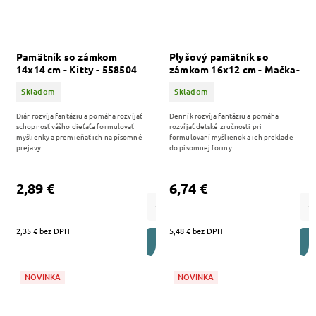
Pamätník so zámkom
Plyšový pamätník so
14x14 cm - Kitty - 558504
zámkom 16x12 cm - Mačka-
564706
Skladom
Skladom
Diár rozvíja fantáziu a pomáha rozvíjať
Denník rozvíja fantáziu a pomáha
schopnosť vášho dieťaťa formulovať
rozvíjať detské zručnosti pri
myšlienky a premieňať ich na písomné
formulovaní myšlienok a ich preklade
prejavy.
do písomnej formy.
2,89 €
6,74 €
2,35 € bez DPH
5,48 € bez DPH
DO KOŠÍKA
NOVINKA
NOVINKA