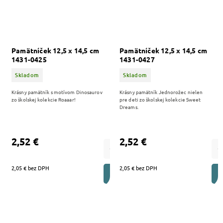
Pamätníček 12,5 x 14,5 cm
Pamätníček 12,5 x 14,5 cm
1431-0425
1431-0427
Skladom
Skladom
Krásny pamätník s motívom Dinosaurov
Krásny pamätník Jednorožec nielen
zo školskej kolekcie Roaaar!
pre deti zo školskej kolekcie Sweet
Dreams.
2,52 €
2,52 €
2,05 € bez DPH
2,05 € bez DPH
DO KOŠÍKA