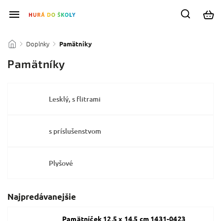
Doplnky
/
/
Pamätníky
Pamätníky
Lesklý, s flitrami
s príslušenstvom
Plyšové
Najpredávanejšie
Pamätníček 12,5 x 14,5 cm 1431-0423