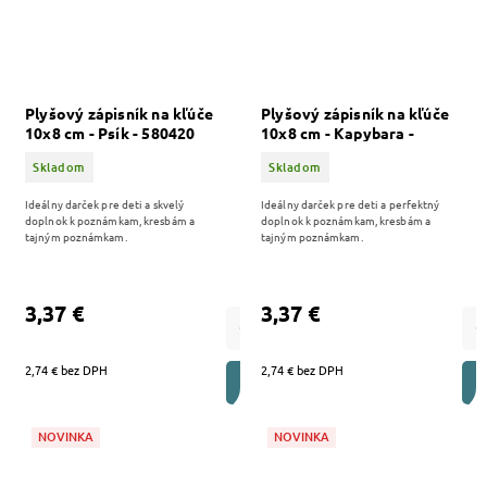
Plyšový zápisník na kľúče
Plyšový zápisník na kľúče
10x8 cm - Psík - 580420
10x8 cm - Kapybara -
580411
Skladom
Skladom
Ideálny darček pre deti a skvelý
Ideálny darček pre deti a perfektný
doplnok k poznámkam, kresbám a
doplnok k poznámkam, kresbám a
tajným poznámkam.
tajným poznámkam.
3,37 €
3,37 €
2,74 € bez DPH
2,74 € bez DPH
DO KOŠÍKA
NOVINKA
NOVINKA