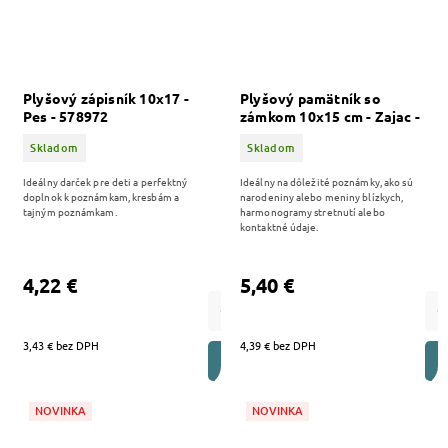
Plyšový zápisník 10x17 -
Plyšový pamätník so
Pes - 578972
zámkom 10x15 cm - Zajac -
578977
Skladom
Skladom
Ideálny darček pre deti a perfektný
Ideálny na dôležité poznámky, ako sú
doplnok k poznámkam, kresbám a
narodeniny alebo meniny blízkych,
tajným poznámkam.
harmonogramy stretnutí alebo
kontaktné údaje.
4,22 €
5,40 €
3,43 € bez DPH
4,39 € bez DPH
DO KOŠÍKA
NOVINKA
NOVINKA