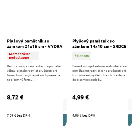
Plyšový pamätník so
Plyšový pamätník so
zámkom 21x16 cm - VYDRA
zámkom 14x10 cm - SRDCE
- 578986
- 481254
Momentálne
Skladom
nedostupné
Denník rozvíja vašu fantáziu a pomáha
Denník rozvíja fantáziu vášho dieťaťa a
vášmu dieťaťu rozvíjať zručnosti pri
pomáha mu rozvíjať jeho zručnosti pri
formulovaní myšlienok a ich premene
formulovaní myšlienok a ich preklade
na písomnú formu.
do písomnej podoby.
8,72 €
4,99 €
7,09 € bez DPH
4,06 € bez DPH
DO KOŠÍKA