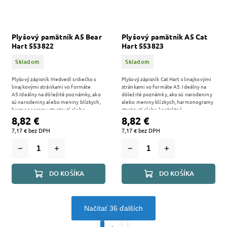
Plyšový pamätník A5 Bear
Plyšový pamätník A5 Cat
Hart 553822
Hart 553823
Skladom
Skladom
Plyšový zápisník Medvedí srdiečko s
Plyšový zápisník Cat Hart s linajkovými
linajkovými stránkami vo formáte
stránkami vo formáte A5. Ideálny na
A5.Ideálny na dôležité poznámky, ako
dôležité poznámky, ako sú narodeniny
sú narodeniny alebo meniny blízkych,
alebo meniny blízkych, harmonogramy
harmonogramy stretnutí alebo...
stretnutí alebo kontaktné...
8,82 €
8,82 €
7,17 € bez DPH
7,17 € bez DPH
DO KOŠÍKA
DO KOŠÍKA
Načítať 36 ďalších