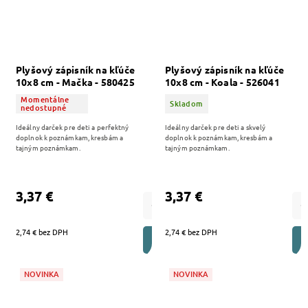
Plyšový zápisník na kľúče
Plyšový zápisník na kľúče
10x8 cm - Mačka - 580425
10x8 cm - Koala - 526041
Momentálne
Skladom
nedostupné
Ideálny darček pre deti a perfektný
Ideálny darček pre deti a skvelý
doplnok k poznámkam, kresbám a
doplnok k poznámkam, kresbám a
tajným poznámkam.
tajným poznámkam.
3,37 €
3,37 €
2,74 € bez DPH
2,74 € bez DPH
DO KOŠÍKA
NOVINKA
NOVINKA