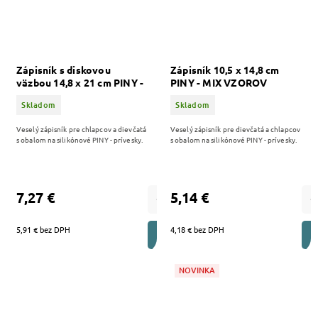
Zápisník s diskovou
Zápisník 10,5 x 14,8 cm
väzbou 14,8 x 21 cm PINY -
PINY - MIX VZOROV
MIX VZOROV
Skladom
Skladom
Veselý zápisník pre chlapcov a dievčatá
Veselý zápisník pre dievčatá a chlapcov
s obalom na silikónové PINY - prívesky.
s obalom na silikónové PINY - prívesky.
7,27 €
5,14 €
5,91 € bez DPH
4,18 € bez DPH
DO KOŠÍKA
NOVINKA