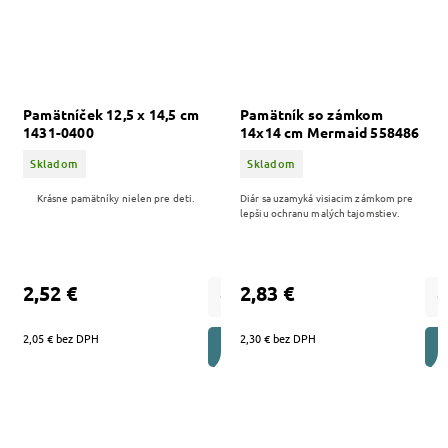
Pamätníček 12,5 x 14,5 cm
Pamätník so zámkom
1431-0400
14x14 cm Mermaid 558486
Skladom
Skladom
Krásne pamätníky nielen pre deti.
Diár sa uzamyká visiacim zámkom pre
lepšiu ochranu malých tajomstiev.
2,52 €
2,83 €
2,05 € bez DPH
2,30 € bez DPH
DO KOŠÍKA