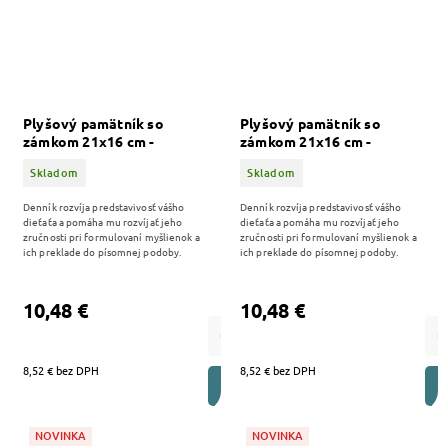
Plyšový pamätník so
Plyšový pamätník so
zámkom 21x16 cm -
zámkom 21x16 cm -
MEDVEDÍK - 580134
Gabby's Dollhouse -
Skladom
Skladom
580131
Denník rozvíja predstavivosť vášho
Denník rozvíja predstavivosť vášho
dieťaťa a pomáha mu rozvíjať jeho
dieťaťa a pomáha mu rozvíjať jeho
zručnosti pri formulovaní myšlienok a
zručnosti pri formulovaní myšlienok a
ich preklade do písomnej podoby.
ich preklade do písomnej podoby.
10,48 €
10,48 €
8,52 € bez DPH
8,52 € bez DPH
DO KOŠÍKA
NOVINKA
NOVINKA