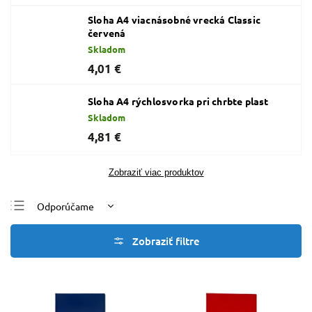
Sloha A4 viacnásobné vrecká Classic
červená
Skladom
4,01 €
Sloha A4 rýchlosvorka pri chrbte plast
Skladom
4,81 €
Zobraziť viac produktov
Odporúčame
Najlacnejšie
Najdrahšie
Najpredávanejšie
Abecedne