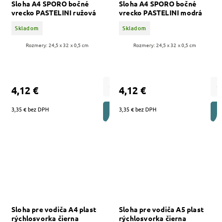
Sloha A4 SPORO bočné
Sloha A4 SPORO bočné
vrecko PASTELINI ružová
vrecko PASTELINI modrá
Skladom
Skladom
Rozmery: 24,5 x 32 x 0,5 cm
Rozmery: 24,5 x 32 x 0,5 cm
4,12 €
4,12 €
3,35 € bez DPH
3,35 € bez DPH
DO KOŠÍKA
Sloha pre vodiča A4 plast
Sloha pre vodiča A5 plast
rýchlosvorka čierna
rýchlosvorka čierna