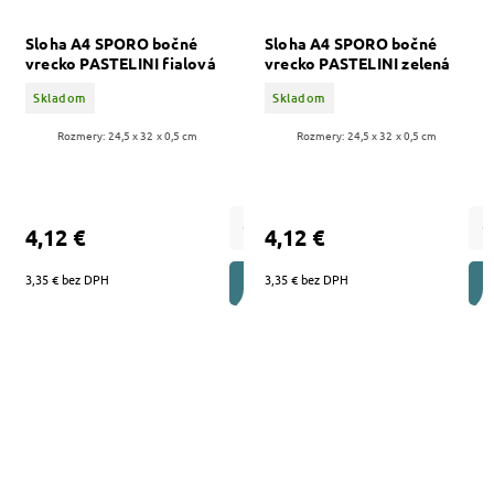
Sloha A4 SPORO bočné
Sloha A4 SPORO bočné
vrecko PASTELINI fialová
vrecko PASTELINI zelená
Skladom
Skladom
Rozmery: 24,5 x 32 x 0,5 cm
Rozmery: 24,5 x 32 x 0,5 cm
4,12 €
4,12 €
3,35 € bez DPH
3,35 € bez DPH
DO KOŠÍKA