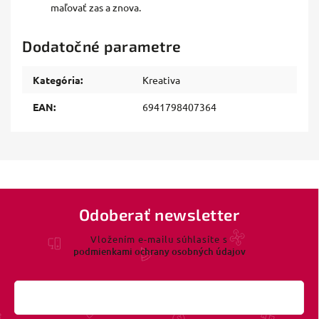
maľovať zas a znova.
Dodatočné parametre
Kategória
:
Kreativa
EAN
:
6941798407364
Odoberať newsletter
Vložením e-mailu súhlasíte s
podmienkami ochrany osobných údajov