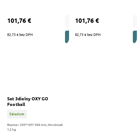
101,76 €
101,76 €
82,73 € bez DPH
82,73 € bez DPH
DO KOŠÍKA
Set 3dielny OXY GO
Football
Skladom
Rozmer: 295*195*390 mm, Hmotnosť:
1,2 kg