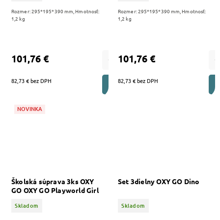
Rozmer: 295*195*390 mm, Hmotnosť:
Rozmer: 295*195*390 mm, Hmotnosť:
1,2 kg
1,2 kg
101,76 €
101,76 €
82,73 € bez DPH
82,73 € bez DPH
DO KOŠÍKA
NOVINKA
Školská súprava 3ks OXY
Set 3dielny OXY GO Dino
GO OXY GO Playworld Girl
Skladom
Skladom