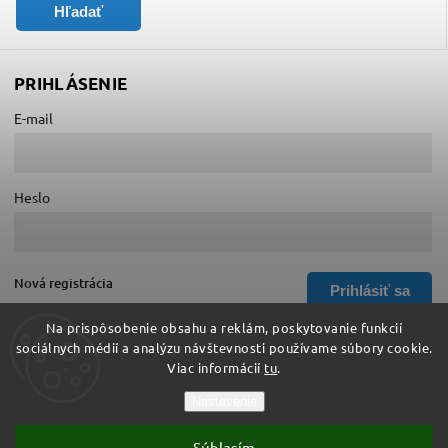
Hľadať
PRIHLÁSENIE
E-mail
Heslo
Nová registrácia
Prihlásiť sa
Zabudnuté heslo
Na prispôsobenie obsahu a reklám, poskytovanie funkcií
sociálnych médií a analýzu návštevnosti používame súbory cookie.
Viac informácií
tu
.
Copyright 2026
Hurá do školy
. Všetky práva vyhradené.
Nastavenie
Upraviť nastavenie cookies
Súhlasím