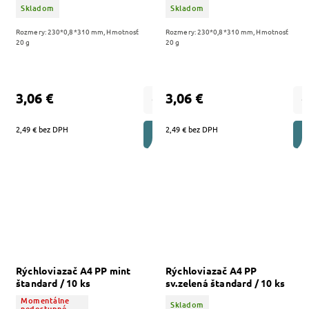
Skladom
Skladom
Rozmery: 230*0,8*310 mm, Hmotnosť
Rozmery: 230*0,8*310 mm, Hmotnosť
20 g
20 g
3,06 €
3,06 €
2,49 € bez DPH
2,49 € bez DPH
DO KOŠÍKA
Rýchloviazač A4 PP mint
Rýchloviazač A4 PP
štandard / 10 ks
sv.zelená štandard / 10 ks
Momentálne
Skladom
nedostupné