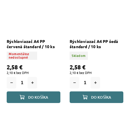
Rýchloviazač A4 PP
Rýchloviazač A4 PP šedá
červená štandard / 10 ks
štandard / 10 ks
Momentálne
Skladom
nedostupné
2,58 €
2,58 €
2,10 € bez DPH
2,10 € bez DPH
DO KOŠÍKA
DO KOŠÍKA