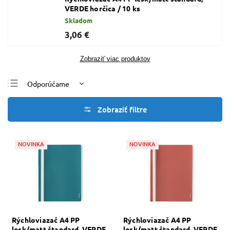
VERDE horčica / 10 ks
Skladom
3,06 €
Zobraziť viac produktov
Odporúčame
Najlacnejšie
Najdrahšie
Najpredávanejšie
NOVINKA
NOVINKA
Abecedne
Rýchloviazač A4 PP
Rýchloviazač A4 PP
lesk/matt štandard, VERDE
lesk/matt štandard, VERDE