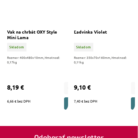
Vak na chrbát OXY Style
Ľadvinka Violet
Mini Lama
Skladom
Skladom
Rozmer: 400x480x10mm, Hmotnosť:
Rozmer: 350x70x160mm, Hmotnosť:
0,17kg
0,11kg
8,19 €
9,10 €
6,66 € bez DPH
7,40 € bez DPH
DO KOŠÍKA
Odoberať newsletter