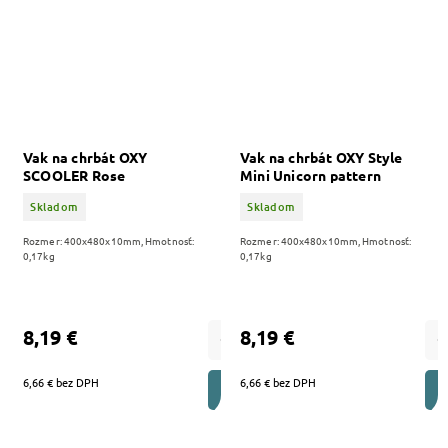
Vak na chrbát OXY
Vak na chrbát OXY Style
SCOOLER Rose
Mini Unicorn pattern
Skladom
Skladom
Rozmer: 400x480x10mm, Hmotnosť:
Rozmer: 400x480x10mm, Hmotnosť:
0,17kg
0,17kg
8,19 €
8,19 €
6,66 € bez DPH
6,66 € bez DPH
DO KOŠÍKA