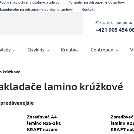
Podmienky ochrany osobných údajov
Formulár na odstúpenie od zmluvy
 kupujúceho na odstúpenie od kúpnej zmluvy
Kontakt
Zákaznícka podpora:
+421 905 454 0
ylady
Oxykids
Kreativa
Centropen
V
o krúžkové
akladače lamino krúžkové
jpredávanejšie
Zoraďovač A4
Zoraďovač
lamino R25-2kr.
lamino R25
KRAFT nature
KRAFT nat