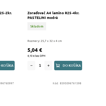
25-2kr.
Zoraďovač A4 lamino R25-4kr.
PASTELINI modrá
Skladom
Rozmery: 25,7 x 32 x 4 cm
5,04 €
4,10 € bez DPH
 KOŠÍKA
DO KOŠÍKA
096760997
Kód:
8595096761598