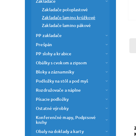
Zakladače
Zakladače poloplastové
Zakladače lamino krúžkové
Zakladače lamino pákové
PP zakladače
Prešpán
PP slohy a krabice
Obálky s cvokom a zipsom
Bloky a záznamníky
Podložky na stôl a pod myš
Rozdružovače a náplne
Písacie podložky
Ostatné výrobky
Konferenčné mapy, Podpisové
knihy
Obaly na doklady a karty