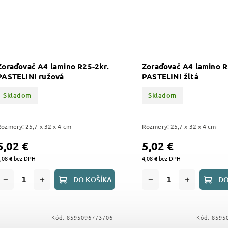
Zoraďovač A4 lamino R25-2kr.
Zoraďovač A4 lamino R
PASTELINI ružová
PASTELINI žltá
Skladom
Skladom
Rozmery: 25,7 x 32 x 4 cm
Rozmery: 25,7 x 32 x 4 cm
5,02 €
5,02 €
,08 € bez DPH
4,08 € bez DPH
DO KOŠÍKA
DO
Kód:
8595096773706
Kód:
8595