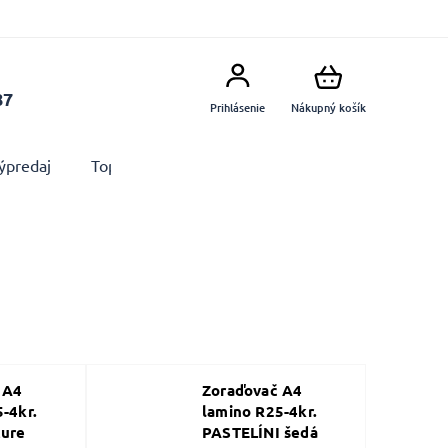
87
Prihlásenie
Nákupný košík
ýpredaj
Top produkty
Doplnky
Dekorácie MA
 A4
Zoraďovač A4
-4kr.
lamino R25-4kr.
ure
PASTELÍNI šedá