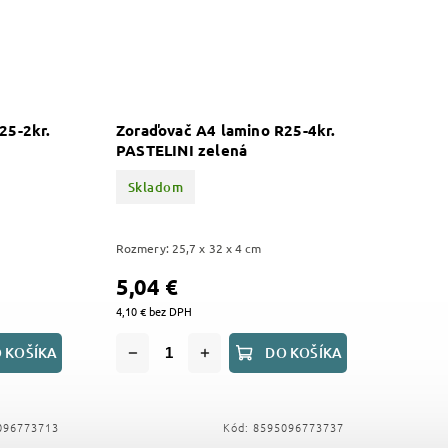
25-2kr.
Zoraďovač A4 lamino R25-4kr.
PASTELINI zelená
Skladom
Rozmery: 25,7 x 32 x 4 cm
5,04 €
4,10 € bez DPH
 KOŠÍKA
DO KOŠÍKA
096773713
Kód:
8595096773737