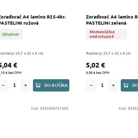
Zoraďovač A4 lamino R25-4kr.
Zoraďovač A4 lamino R
PASTELINI ružová
PASTELINI zelená
Momentálne
Skladom
nedostupné
Rozmery: 25,7 x 32 x 4 cm
Rozmery: 25,7 x 32 x 4 cm
5,04 €
5,02 €
,10 € bez DPH
4,08 € bez DPH
DO KOŠÍKA
DO
Kód:
8595096761604
Kód:
8595