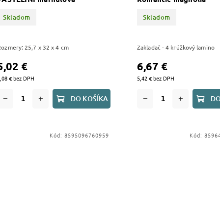
Skladom
Skladom
Rozmery: 25,7 x 32 x 4 cm
Zakladač - 4 krúžkový lamino
5,02 €
6,67 €
,08 € bez DPH
5,42 € bez DPH
DO KOŠÍKA
DO
Kód:
8595096760959
Kód:
8596