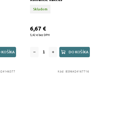
Skladom
6,67 €
5,42 € bez DPH
 KOŠÍKA
DO KOŠÍKA
424146377
Kód:
8596424167716