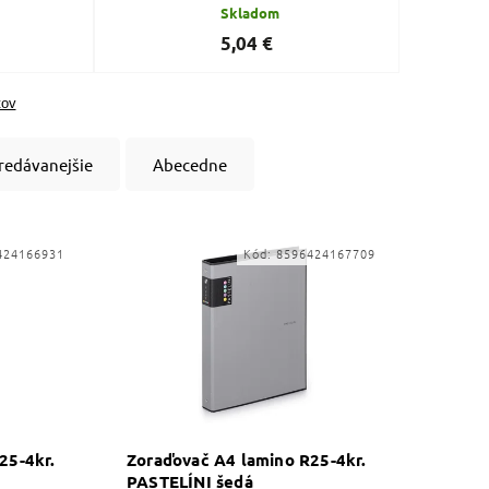
Skladom
5,04 €
tov
redávanejšie
Abecedne
424166931
Kód:
8596424167709
25-4kr.
Zoraďovač A4 lamino R25-4kr.
PASTELÍNI šedá