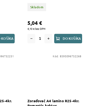
Skladom
5,04 €
4,10 € bez DPH
 KOŠÍKA
DO KOŠÍKA
096752251
Kód:
8595096752268
25-4kr.
Zoraďovač A4 lamino R25-4kr.
Romantic kaktus