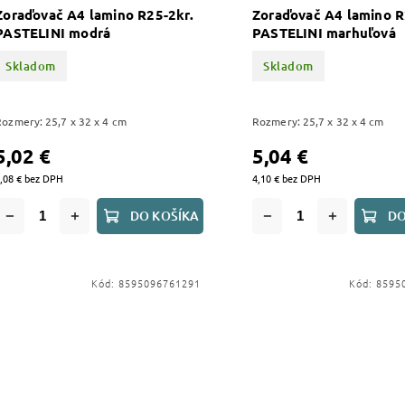
Zoraďovač A4 lamino R25-2kr.
Zoraďovač A4 lamino R
PASTELINI modrá
PASTELINI marhuľová
Skladom
Skladom
Rozmery: 25,7 x 32 x 4 cm
Rozmery: 25,7 x 32 x 4 cm
5,02 €
5,04 €
,08 € bez DPH
4,10 € bez DPH
DO KOŠÍKA
DO
Kód:
8595096761291
Kód:
8595