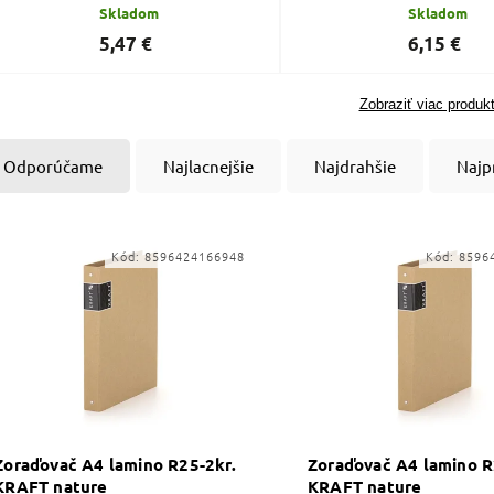
Skladom
Skladom
5,47 €
6,15 €
Zobraziť viac produk
Odporúčame
Najlacnejšie
Najdrahšie
Najp
Kód:
8596424166948
Kód:
8596
Zoraďovač A4 lamino R25-2kr.
Zoraďovač A4 lamino R
KRAFT nature
KRAFT nature