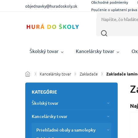
Obchodné podmienky
objednavky@huradoskoly.sk
Poučenie o uplatnení práva
Školský tovar
Kancelársky tovar
Ox
Kancelársky tovar
Zakladače
/
/
/
Zakladače lamin
Z
KATEGÓRIE
Školský tovar
Na
Kancelársky tovar
Priehľadné obaly a samolepky