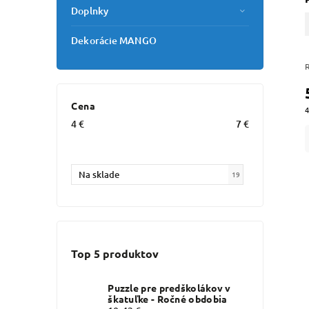
Doplnky
Dekorácie MANGO
Cena
4
4
€
7
€
Na sklade
19
Top 5 produktov
Puzzle pre predškolákov v
škatuľke - Ročné obdobia