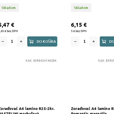
Skladom
Skladom
5,47 €
6,15 €
,45 € bez DPH
5 € bez DPH
DO KOŠÍKA
DO
Kód:
8596424146384
Kód:
8595
Zoraďovač A4 lamino R25-2kr.
Zoraďovač A4 lamino R
PASTELINI marhuľová
Romantic magnólia