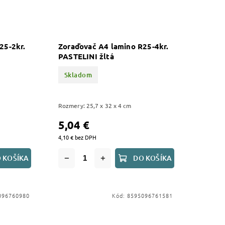
25-2kr.
Zoraďovač A4 lamino R25-4kr.
PASTELINI žltá
Skladom
Rozmery: 25,7 x 32 x 4 cm
5,04 €
4,10 € bez DPH
 KOŠÍKA
DO KOŠÍKA
096760980
Kód:
8595096761581