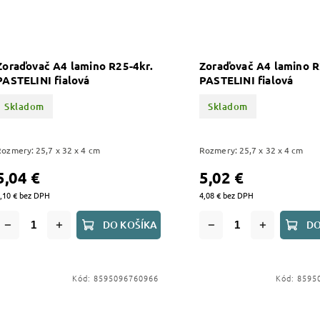
Zoraďovač A4 lamino R25-4kr.
Zoraďovač A4 lamino R
PASTELINI fialová
PASTELINI fialová
Skladom
Skladom
Rozmery: 25,7 x 32 x 4 cm
Rozmery: 25,7 x 32 x 4 cm
5,04 €
5,02 €
,10 € bez DPH
4,08 € bez DPH
DO KOŠÍKA
DO
Kód:
8595096760966
Kód:
8595