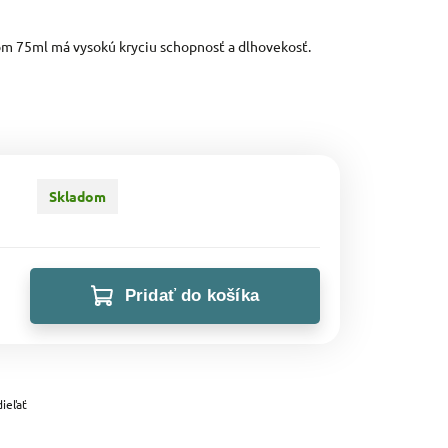
om 75ml má vysokú kryciu schopnosť a dlhovekosť.
Skladom
Pridať do košíka
ieľať