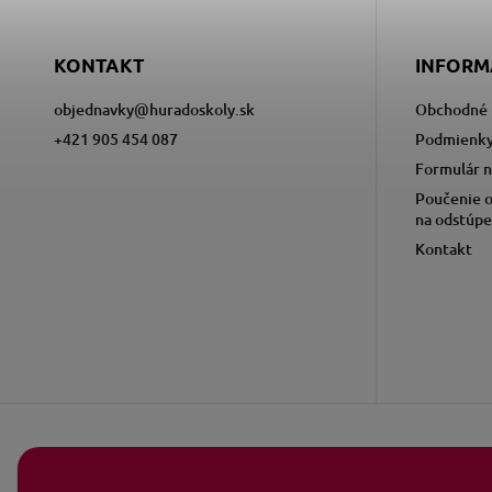
KONTAKT
INFORM
objednavky
@
huradoskoly.sk
Obchodné 
+421 905 454 087
Podmienky
Formulár n
Poučenie o
na odstúpe
Kontakt