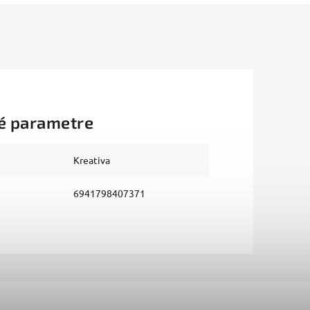
é parametre
Kreativa
6941798407371