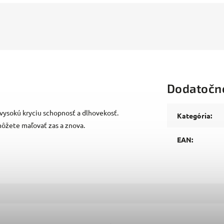
Dodatočn
vysokú kryciu schopnosť a dlhovekosť.
Kategória
:
ôžete maľovať zas a znova.
EAN
: