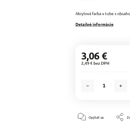
Akrylová farba v tube s obsah
Detailné informácie
3,06 €
2,49 € bez DPH
Opýtať sa
Zd