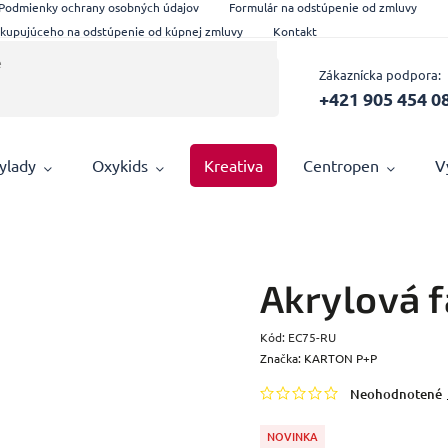
Podmienky ochrany osobných údajov
Formulár na odstúpenie od zmluvy
 kupujúceho na odstúpenie od kúpnej zmluvy
Kontakt
Zákaznícka podpora:
+421 905 454 0
ylady
Oxykids
Kreativa
Centropen
V
Akrylová 
Kód:
EC75-RU
Značka:
KARTON P+P
Neohodnotené
NOVINKA