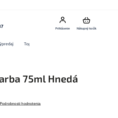
87
Prihlásenie
Nákupný košík
ýpredaj
Top produkty
Doplnky
Dekorácie MA
farba 75ml Hnedá
Podrobnosti hodnotenia