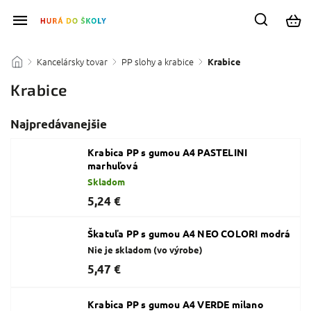
Kancelársky tovar
PP slohy a krabice
/
/
/
Krabice
Krabice
Najpredávanejšie
Krabica PP s gumou A4 PASTELINI
marhuľová
Skladom
5,24 €
Škatuľa PP s gumou A4 NEO COLORI modrá
Nie je skladom (vo výrobe)
5,47 €
Krabica PP s gumou A4 VERDE milano