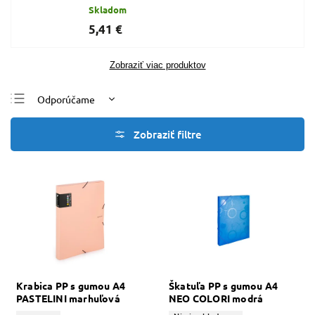
Skladom
5,41 €
Zobraziť viac produktov
Odporúčame
Najlacnejšie
Najdrahšie
Najpredávanejšie
Abecedne
Krabica PP s gumou A4
Škatuľa PP s gumou A4
PASTELINI marhuľová
NEO COLORI modrá