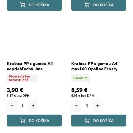
DO KOŠÍKA
DO KOŠÍKA
Krabica PP s gumou A4
Krabica PP s gumou A4
nepriehľadná lime
maxi 60 Opaline Frosty
číra
Momentálne
Skladom
nedostupné
3,90 €
8,59 €
3,17 € bez DPH
6,98 € bez DPH
DO KOŠÍKA
DO KOŠÍKA