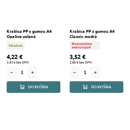
Krabica PP s gumou A4
Krabica PP s gumou A4
Opaline zelená
Classic modrá
Momentálne
Skladom
nedostupné
4,22 €
3,52 €
3,43 € bez DPH
2,86 € bez DPH
DO KOŠÍKA
DO KOŠÍKA