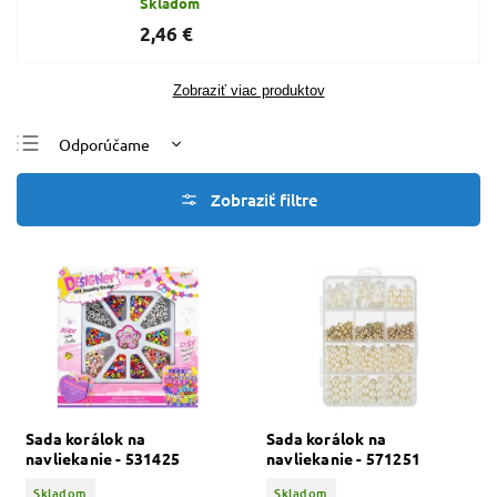
Skladom
2,46 €
Zobraziť viac produktov
Odporúčame
Najlacnejšie
Najdrahšie
Najpredávanejšie
Abecedne
Sada korálok na
Sada korálok na
navliekanie - 531425
navliekanie - 571251
Skladom
Skladom