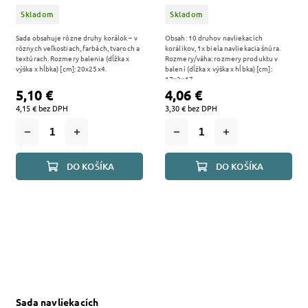
Skladom
Skladom
Sada obsahuje rôzne druhy korálok – v
Obsah: 10 druhov navliekacích
rôznych veľkostiach, farbách, tvaroch a
korálikov, 1x biela navliekacia šnúra.
textúrach. Rozmery balenia (dĺžka x
Rozmery/váha: rozmery produktu v
výška x hĺbka) [cm]: 20x25x4.
balení (dĺžka x výška x hĺbka) [cm]:
17x3x17
5,10 €
4,06 €
4,15 € bez DPH
3,30 € bez DPH
DO KOŠÍKA
DO KOŠÍKA
Sada navliekacích