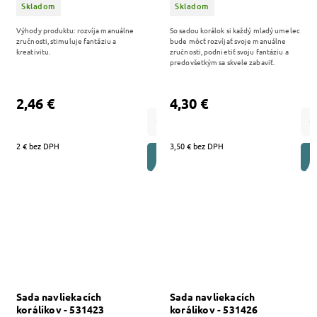
Skladom
Skladom
Výhody produktu: rozvíja manuálne
So sadou korálok si každý mladý umelec
zručnosti, stimuluje fantáziu a
bude môcť rozvíjať svoje manuálne
kreativitu.
zručnosti, podnietiť svoju fantáziu a
predovšetkým sa skvele zabaviť.
2,46 €
4,30 €
2 € bez DPH
3,50 € bez DPH
DO KOŠÍKA
Sada navliekacích
Sada navliekacích
korálikov - 531423
korálikov - 531426