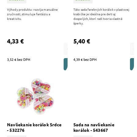
Výhody produktu: rozvíja manuálne
Táto sada farebných korálok v plastovej
zručnosti, stimuluje fantáziu a
krabičke je ideálna pre deti aj
kreativitu.
dospelých, ktorí radi tvoria vlastné
šperky.
4,33 €
5,40 €
3,52 € bez DPH
4,39 € bez DPH
DO KOŠÍKA
Navliekanie korálok Srdce
Sada na navliekanie
- 532276
korálok - 543667