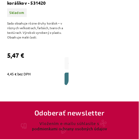
korálikov - 531420
Skladom
Sada obsahuje rôzne druhy korálok – v
rôznych veľkostiach, farbách, tvaroch a
textúrach. Výrobok vyrobený z plastu.
Obsahuje malé časti.
5,47 €
4,45 € bez DPH
DO KOŠÍKA
Odoberať newsletter
Vložením e-mailu súhlasíte s
podmienkami ochrany osobných údajov