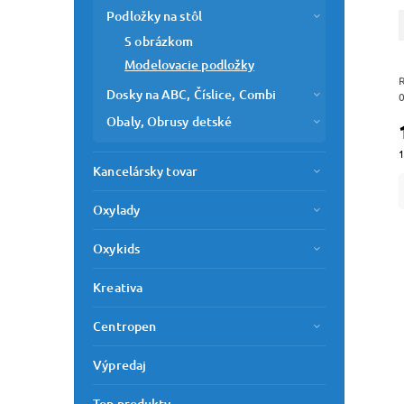
Podložky na stôl
S obrázkom
Modelovacie podložky
Dosky na ABC, Číslice, Combi
Obaly, Obrusy detské
1
Kancelársky tovar
Oxylady
Oxykids
Kreativa
Centropen
Výpredaj
Top produkty