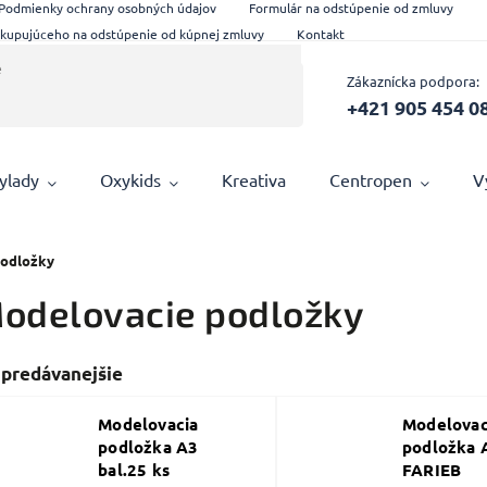
Podmienky ochrany osobných údajov
Formulár na odstúpenie od zmluvy
 kupujúceho na odstúpenie od kúpnej zmluvy
Kontakt
Zákaznícka podpora:
+421 905 454 0
ylady
Oxykids
Kreativa
Centropen
V
podložky
odelovacie podložky
jpredávanejšie
Modelovacia
Modelovac
podložka A3
podložka 
bal.25 ks
FARIEB