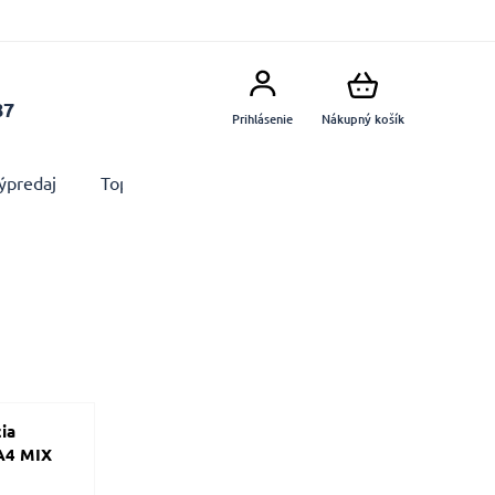
87
Prihlásenie
Nákupný košík
ýpredaj
Top produkty
Doplnky
Dekorácie MA
ia
A4 MIX