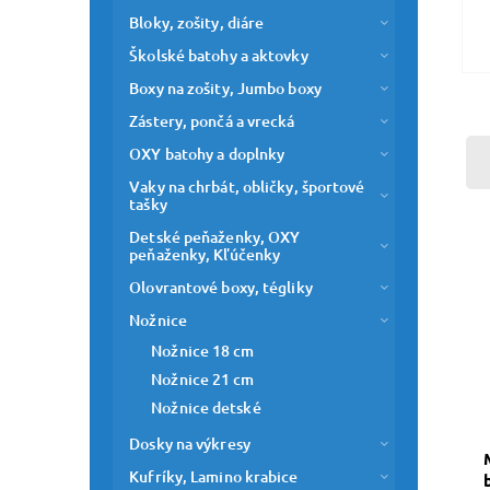
Bloky, zošity, diáre
Školské batohy a aktovky
Boxy na zošity, Jumbo boxy
Zástery, pončá a vrecká
OXY batohy a doplnky
Vaky na chrbát, obličky, športové
tašky
Detské peňaženky, OXY
peňaženky, Kľúčenky
Olovrantové boxy, tégliky
Nožnice
Nožnice 18 cm
Nožnice 21 cm
Nožnice detské
Dosky na výkresy
Kufríky, Lamino krabice