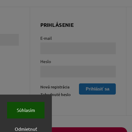
PRIHLÁSENIE
E-mail
Heslo
Nová registrácia
Prihlásiť sa
Zabudnuté heslo
Súhlasím
Odmietnuť