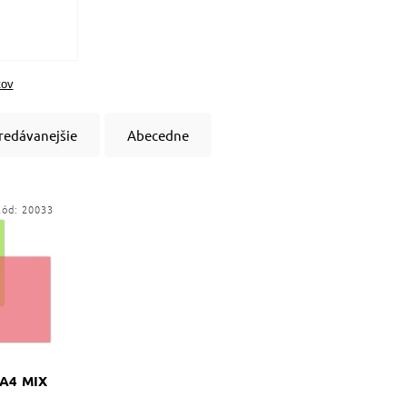
tov
redávanejšie
Abecedne
Kód:
20033
 A4 MIX