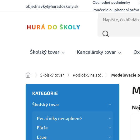
Obchodné podmienky
objednavky@huradoskoly.sk
Poučenie o uplatnení práva
Školský tovar
Kancelársky tovar
Ox
Školský tovar
Podložky na stôl
/
/
/
Modelovacie 
M
KATEGÓRIE
Školský tovar
Na
Peračníky nenaplnené
Fľaše
Etue