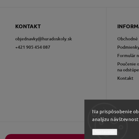
KONTAKT
INFORM
objednavky
@
huradoskoly.sk
Obchodné 
+421 905 454 087
Podmienky
Formulár n
Poučenie o
na odstúpe
Kontakt
Na prispôsobenie obs
analýzu návštevnost
Nastavenie