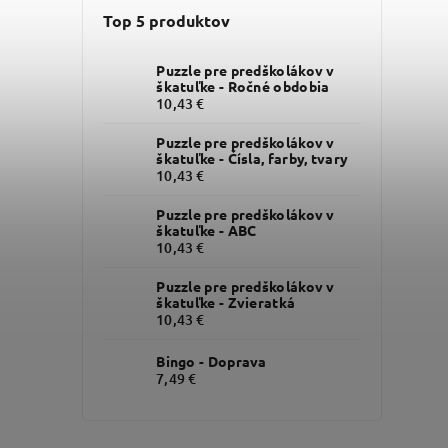
Top 5 produktov
Puzzle pre predškolákov v
škatuľke - Ročné obdobia
10,43 €
Puzzle pre predškolákov v
škatuľke - Čísla, farby, tvary
10,43 €
Puzzle pre predškolákov v
škatuľke - ABC
10,43 €
Puzzle pre predškolákov v
škatuľke - Zvieratká
10,43 €
Bingo - Doprava
7,49 €