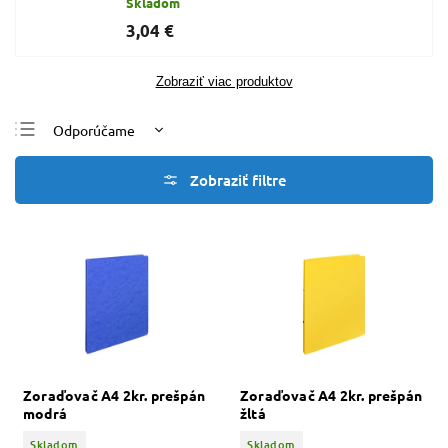
Skladom
3,04 €
Zobraziť viac produktov
Odporúčame
Najlacnejšie
Najdrahšie
Najpredávanejšie
Abecedne
Zoraďovač A4 2kr. prešpán
Zoraďovač A4 2kr. prešpán
modrá
žltá
Skladom
Skladom