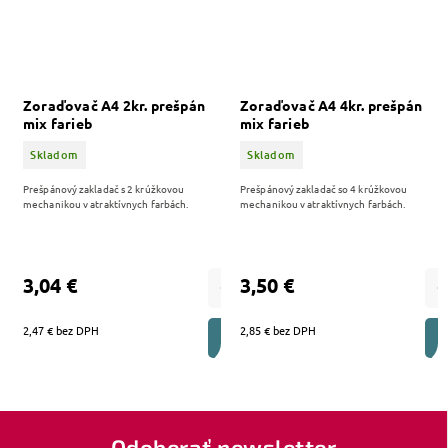
Zoraďovač A4 2kr. prešpán
Zoraďovač A4 4kr. prešpán
mix farieb
mix farieb
Skladom
Skladom
Prešpánový zakladač s 2 krúžkovou
Prešpánový zakladač so 4 krúžkovou
mechanikou v atraktívnych farbách.
mechanikou v atraktívnych farbách.
3,04 €
3,50 €
2,47 € bez DPH
2,85 € bez DPH
DO KOŠÍKA
Odoberať newsletter