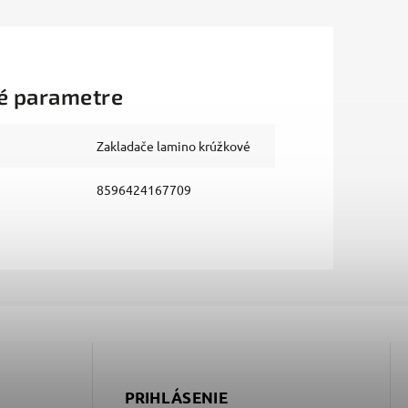
é parametre
Zakladače lamino krúžkové
8596424167709
PRIHLÁSENIE