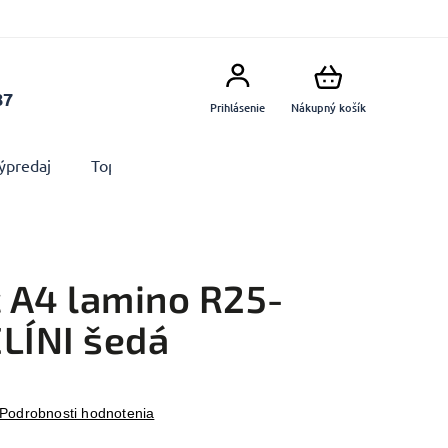
87
Prihlásenie
Nákupný košík
ýpredaj
Top produkty
Doplnky
Dekorácie MA
 A4 lamino R25-
ELÍNI šedá
Podrobnosti hodnotenia