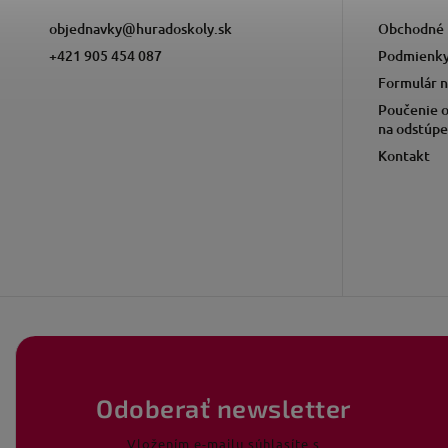
objednavky
@
huradoskoly.sk
Obchodné 
+421 905 454 087
Podmienky
Formulár n
Poučenie o
na odstúpe
Kontakt
Odoberať newsletter
Vložením e-mailu súhlasíte s