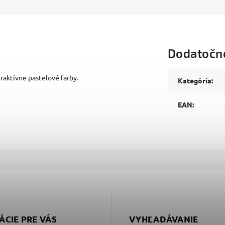
Dodatočn
traktívne pastelové farby.
Kategória
:
EAN
:
ÁCIE PRE VÁS
VYHĽADÁVANIE