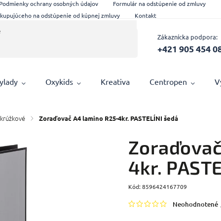
Podmienky ochrany osobných údajov
Formulár na odstúpenie od zmluvy
 kupujúceho na odstúpenie od kúpnej zmluvy
Kontakt
Zákaznícka podpora:
+421 905 454 0
ylady
Oxykids
Kreativa
Centropen
V
 krúžkové
/
Zoraďovač A4 lamino R25-4kr. PASTELÍNI šedá
Zoraďovač
4kr. PAST
Kód:
8596424167709
Neohodnotené