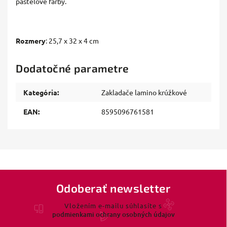
pastelové farby.
Rozmery
: 25,7 x 32 x 4 cm
Dodatočné parametre
Kategória
:
Zakladače lamino krúžkové
EAN
:
8595096761581
Odoberať newsletter
Vložením e-mailu súhlasíte s
podmienkami ochrany osobných údajov