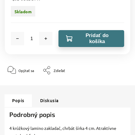
Skladom
Pridať do
košíka
Opýtať sa
Zdieľať
Popis
Diskusia
Podrobný popis
4 krúžkový lamino zakladač, chrbát šírka 4 cm. Atraktívne