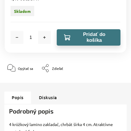
Skladom
Pridať do
košíka
Opýtať sa
Zdieľať
Popis
Diskusia
Podrobný popis
4 krúžkový lamino zakladač, chrbát šírka 4 cm. Atraktívne