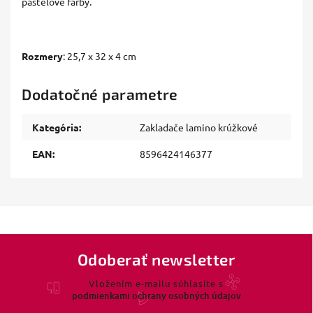
pastelové farby.
Rozmery
: 25,7 x 32 x 4 cm
Dodatočné parametre
Kategória
:
Zakladače lamino krúžkové
EAN
:
8596424146377
Odoberať newsletter
Vložením e-mailu súhlasíte s
podmienkami ochrany osobných údajov