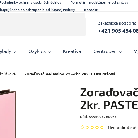
Podmienky ochrany osobných údajov
Formulár na odstúpenie od zmluvy
 kupujúceho na odstúpenie od kúpnej zmluvy
Kontakt
Zákaznícka podpora:
+421 905 454 0
ylady
Oxykids
Kreativa
Centropen
V
 krúžkové
/
Zoraďovač A4 lamino R25-2kr. PASTELINI ružová
Zoraďovač
2kr. PASTE
Kód:
8595096760966
Neohodnotené