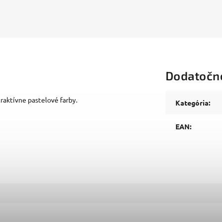
Dodatočn
traktívne pastelové farby.
Kategória
:
EAN
: