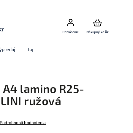
87
Prihlásenie
Nákupný košík
ýpredaj
Top produkty
Doplnky
Dekorácie MA
 A4 lamino R25-
LINI ružová
Podrobnosti hodnotenia