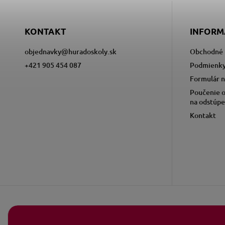
KONTAKT
INFORM
objednavky
@
huradoskoly.sk
Obchodné 
+421 905 454 087
Podmienky
Formulár n
Poučenie o
na odstúpe
Kontakt