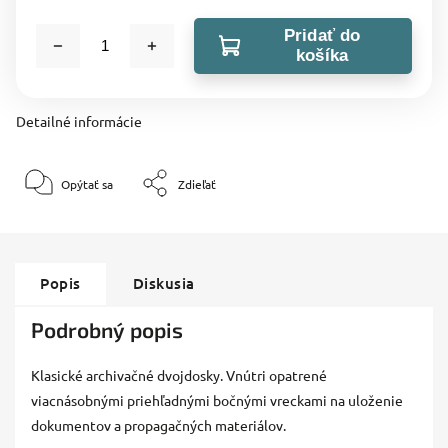
Pridať do
košíka
Detailné informácie
Opýtať sa
Zdieľať
Popis
Diskusia
Podrobný popis
Klasické archivačné dvojdosky. Vnútri opatrené
viacnásobnými priehľadnými bočnými vreckami na uloženie
dokumentov a propagačných materiálov.