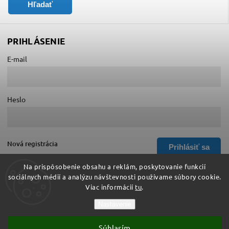
Hľadať
PRIHLÁSENIE
E-mail
Heslo
Nová registrácia
Prihlásiť sa
Zabudnuté heslo
Na prispôsobenie obsahu a reklám, poskytovanie funkcií
sociálnych médií a analýzu návštevnosti používame súbory cookie.
Viac informácií
tu
.
Copyright 2026
Hurá do školy
. Všetky práva vyhradené.
Nastavenie
Upraviť nastavenie cookies
Súhlasím