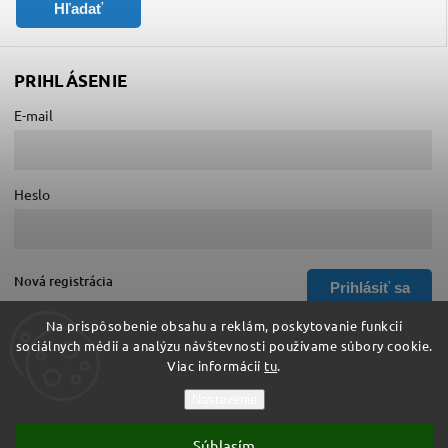
Hľadať
PRIHLÁSENIE
E-mail
Heslo
Nová registrácia
Prihlásiť sa
Zabudnuté heslo
Na prispôsobenie obsahu a reklám, poskytovanie funkcií
sociálnych médií a analýzu návštevnosti používame súbory cookie.
Viac informácií
tu
.
Copyright 2026
Hurá do školy
. Všetky práva vyhradené.
Nastavenie
Upraviť nastavenie cookies
Súhlasím