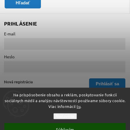
Hľadať
PRIHLÁSENIE
E-mail
Heslo
Nová registrácia
Prihlásiť sa
Zabudnuté heslo
Na prispôsobenie obsahu a reklám, poskytovanie funkcií
sociálnych médií a analýzu návštevnosti používame súbory cookie.
Viac informácií
tu
.
Copyright 2026
Hurá do školy
. Všetky práva vyhradené.
Nastavenie
Upraviť nastavenie cookies
Súhlasím