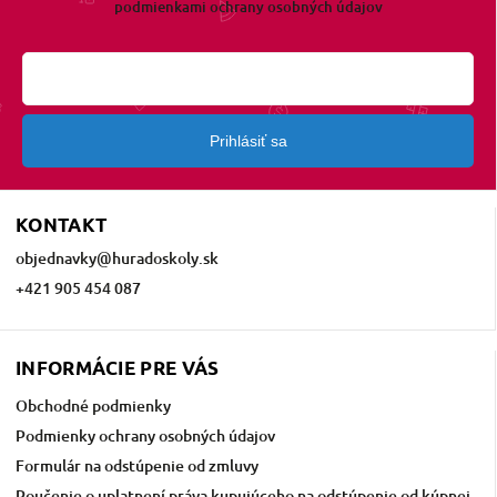
podmienkami ochrany osobných údajov
Prihlásiť sa
KONTAKT
objednavky
@
huradoskoly.sk
+421 905 454 087
INFORMÁCIE PRE VÁS
Obchodné podmienky
Podmienky ochrany osobných údajov
Formulár na odstúpenie od zmluvy
Poučenie o uplatnení práva kupujúceho na odstúpenie od kúpnej