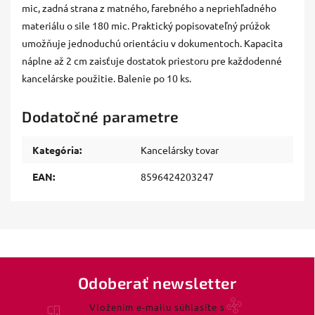
mic, zadná strana z matného, ​​farebného a nepriehľadného
materiálu o sile 180 mic. Praktický popisovateľný prúžok
umožňuje jednoduchú orientáciu v dokumentoch. Kapacita
náplne až 2 cm zaisťuje dostatok priestoru pre každodenné
kancelárske použitie. Balenie po 10 ks.
Dodatočné parametre
Kategória
:
Kancelársky tovar
EAN
:
8596424203247
Odoberať newsletter
Vložením e-mailu súhlasíte s