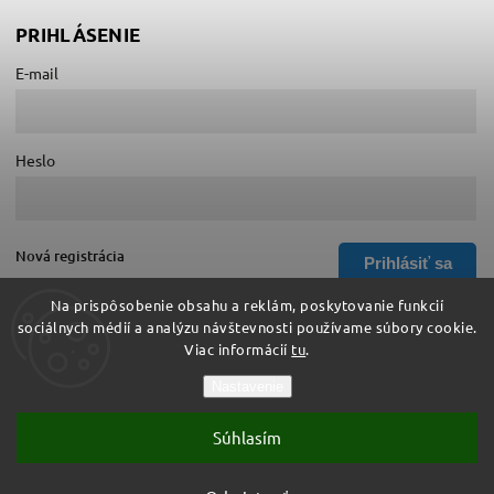
PRIHLÁSENIE
E-mail
Heslo
Nová registrácia
Prihlásiť sa
Zabudnuté heslo
Na prispôsobenie obsahu a reklám, poskytovanie funkcií
sociálnych médií a analýzu návštevnosti používame súbory cookie.
Viac informácií
tu
.
Copyright 2026
Hurá do školy
. Všetky práva vyhradené.
Nastavenie
Upraviť nastavenie cookies
Súhlasím
Vytvořil
Shoptet
| Design
Shoptak.cz
Vytvoril Shoptet