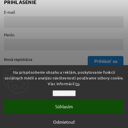
PRIHLÁSENIE
E-mail
Heslo
Nová registrácia
Prihlásiť sa
Zabudnuté heslo
Na prispôsobenie obsahu a reklám, poskytovanie funkcií
sociálnych médií a analýzu návštevnosti používame súbory cookie.
Viac informácií
tu
.
Copyright 2026
Hurá do školy
. Všetky práva vyhradené.
Nastavenie
Upraviť nastavenie cookies
Súhlasím
Vytvořil
Shoptet
| Design
Shoptak.cz
Vytvoril Shoptet
Odmietnuť