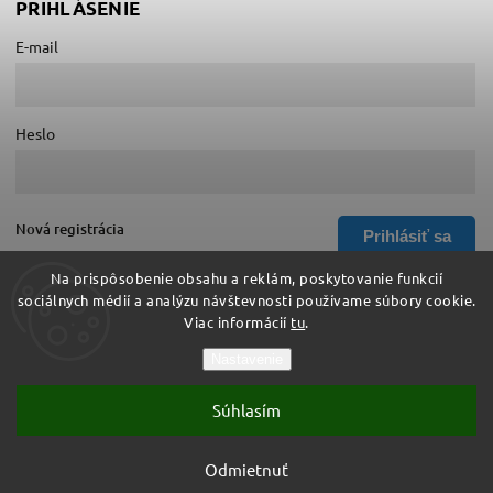
PRIHLÁSENIE
E-mail
Heslo
Nová registrácia
Prihlásiť sa
Zabudnuté heslo
Na prispôsobenie obsahu a reklám, poskytovanie funkcií
sociálnych médií a analýzu návštevnosti používame súbory cookie.
Viac informácií
tu
.
Copyright 2026
Hurá do školy
. Všetky práva vyhradené.
Nastavenie
Upraviť nastavenie cookies
Súhlasím
Vytvořil
Shoptet
| Design
Shoptak.cz
Vytvoril Shoptet
Odmietnuť