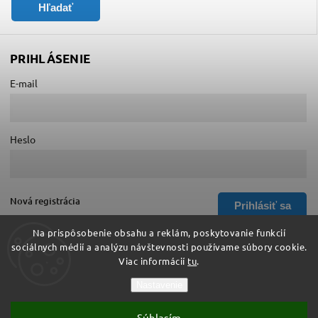
Hľadať
PRIHLÁSENIE
E-mail
Heslo
Nová registrácia
Prihlásiť sa
Zabudnuté heslo
Na prispôsobenie obsahu a reklám, poskytovanie funkcií
sociálnych médií a analýzu návštevnosti používame súbory cookie.
Viac informácií
tu
.
Copyright 2026
Hurá do školy
. Všetky práva vyhradené.
Nastavenie
Upraviť nastavenie cookies
Súhlasím