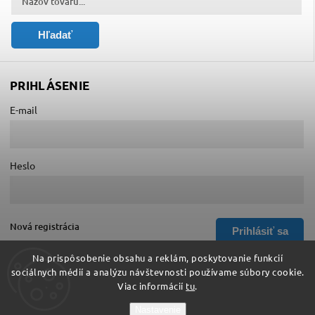
Hľadať
PRIHLÁSENIE
E-mail
Heslo
Nová registrácia
Prihlásiť sa
Zabudnuté heslo
Na prispôsobenie obsahu a reklám, poskytovanie funkcií
sociálnych médií a analýzu návštevnosti používame súbory cookie.
Viac informácií
tu
.
Copyright 2026
Hurá do školy
. Všetky práva vyhradené.
Nastavenie