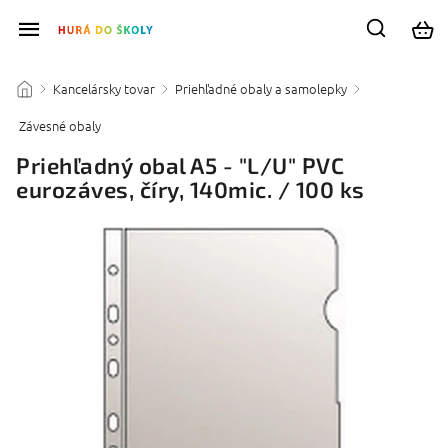
Kancelársky tovar
Priehľadné obaly a samolepky
/
/
/
Závesné obaly
/
Priehľadný obal A5 - "L/U" PVC
eurozáves, číry, 140mic. / 100 ks