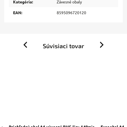
Kategória
:
Závesné obaly
EAN
:
8595096720120
Súvisiaci tovar
Previous
Next
c.
Priehľadný obal A4 vývesný PVC číry, 140mic.
Euroobal A4 P