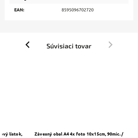
EAN
:
8595096702720
Súvisiaci tovar
Previous
Next
ový lístok,
Závesný obal A4 4x foto 10x15cm, 90mic. /