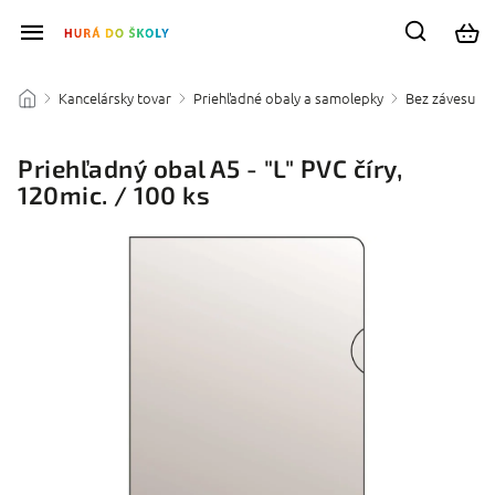
Kancelársky tovar
Priehľadné obaly a samolepky
Bez závesu
/
/
/
/
Priehľadný obal A5 - "L" PVC číry,
120mic. / 100 ks