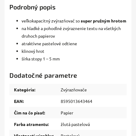
Podrobný popis
veľkokapacitný zvýrazňovač so
super pružným hrotom
na hladké a pohodlné zvýraznenie textu na všetkých
druhoch papierov
atraktívne pastelové odtiene
klinový hrot
šírka stopy 1 – 5 mm
Dodatočné parametre
Kategória
:
Zvýrazňovače
EAN
:
8595013643464
Čím na čo písať
:
Papier
Farba atramentu
:
žlutá pastelová
Vlastnosti výrobku
:
Pastelový