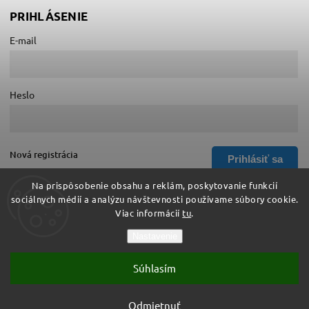
PRIHLÁSENIE
E-mail
Heslo
Nová registrácia
Prihlásiť sa
Zabudnuté heslo
Na prispôsobenie obsahu a reklám, poskytovanie funkcií
sociálnych médií a analýzu návštevnosti používame súbory cookie.
Viac informácií
tu
.
Copyright 2026
Hurá do školy
. Všetky práva vyhradené.
Nastavenie
Upraviť nastavenie cookies
Súhlasím
Vytvořil
Shoptet
| Design
Shoptak.cz
Vytvoril Shoptet
Odmietnuť