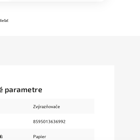
ieľať
é parametre
Zvýrazňovače
8595013636992
ť
:
Papier