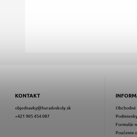
KONTAKT
INFORM
objednavky
@
huradoskoly.sk
Obchodné 
+421 905 454 087
Podmienky
Formulár n
Poučenie o