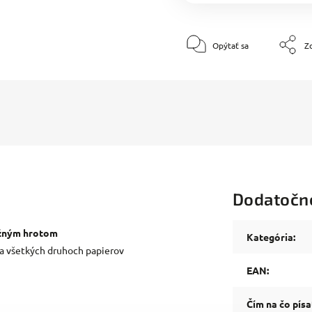
Opýtať sa
Zd
Dodatočn
užným hrotom
Kategória
:
na všetkých druhoch papierov
EAN
:
Čím na čo písa