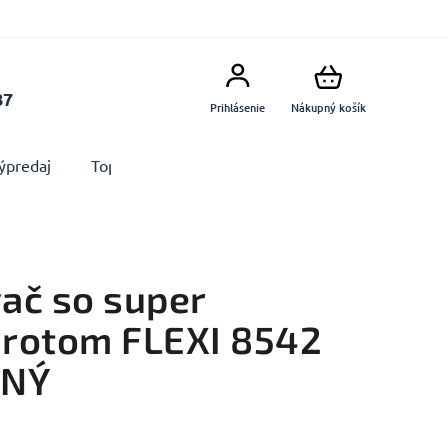
87
Prihlásenie
Nákupný košík
ýpredaj
Top produkty
Doplnky
Dekorácie MA
ač so super
rotom FLEXI 8542
ENÝ