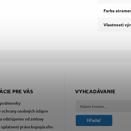
Farba atrame
Vlastnosti vý
ÁCIE PRE VÁS
VYHĽADÁVANIE
podmienky
 ochrany osobných údajov
a odstúpenie od zmluvy
Hľadať
 uplatnení práva kupujúceho