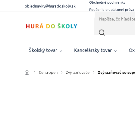
Obchodné podmienky
objednavky@huradoskoly.sk
Poučenie o uplatnení práva
Školský tovar
Kancelársky tovar
Ox
Centropen
Zvýrazňovače
/
/
/
Zvýrazňovač so su