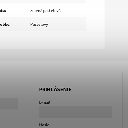
ntu
:
zelená pastelová
robku
:
Pastelový
PRIHLÁSENIE
E-mail
Heslo