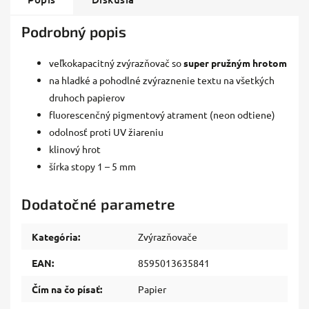
Podrobný popis
veľkokapacitný zvýrazňovač so
super pružným hrotom
na hladké a pohodlné zvýraznenie textu na všetkých
druhoch papierov
fluorescenčný pigmentový atrament (neon odtiene)
odolnosť proti UV žiareniu
klinový hrot
šírka stopy 1 – 5 mm
Dodatočné parametre
Kategória
:
Zvýrazňovače
EAN
:
8595013635841
Čím na čo písať
:
Papier