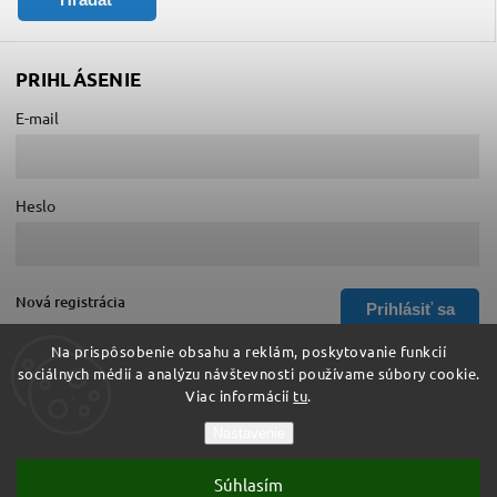
PRIHLÁSENIE
E-mail
Heslo
Nová registrácia
Prihlásiť sa
Zabudnuté heslo
Na prispôsobenie obsahu a reklám, poskytovanie funkcií
sociálnych médií a analýzu návštevnosti používame súbory cookie.
Viac informácií
tu
.
Copyright 2026
Hurá do školy
. Všetky práva vyhradené.
Nastavenie
Upraviť nastavenie cookies
Súhlasím