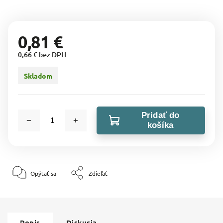
0,81 €
0,66 € bez DPH
Skladom
Pridať do
košíka
Opýtať sa
Zdieľať
Popis
Diskusia