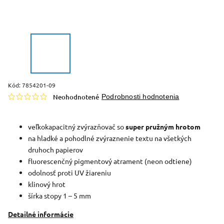
Kód:
7854201-09
Neohodnotené
Podrobnosti hodnotenia
veľkokapacitný zvýrazňovač so
super pružným hrotom
na hladké a pohodlné zvýraznenie textu na všetkých
druhoch papierov
fluorescenčný pigmentový atrament (neon odtiene)
odolnosť proti UV žiareniu
klinový hrot
šírka stopy 1 – 5 mm
Detailné informácie