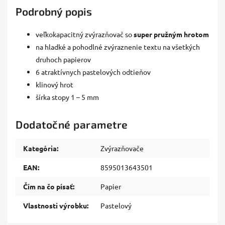
Podrobný popis
veľkokapacitný zvýrazňovač so
super pružným hrotom
na hladké a pohodlné zvýraznenie textu na všetkých
druhoch papierov
6 atraktívnych pastelových odtieňov
klinový hrot
šírka stopy 1 – 5 mm
Dodatočné parametre
Kategória
:
Zvýrazňovače
EAN
:
8595013643501
Čím na čo písať
:
Papier
Vlastnosti výrobku
:
Pastelový