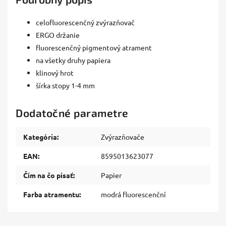
celofluorescenčný zvýrazňovač
ERGO držanie
fluorescenčný pigmentový atrament
na všetky druhy papiera
klinový hrot
šírka stopy 1-4 mm
Dodatočné parametre
Kategória
:
Zvýrazňovače
EAN
:
8595013623077
Čím na čo písať
:
Papier
Farba atramentu
:
modrá fluorescenční