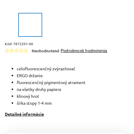
Kód:
7872201-06
Neohodnotené
Podrobnosti hodnotenia
celofluorescenčný zvýrazňovač
ERGO držanie
fluorescenčný pigmentový atrament
na všetky druhy papiera
klinový hrot
šírka stopy 1-4 mm
Detailné informácie