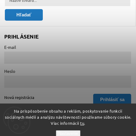
Hľadať
PRIHLÁSENIE
E-mail
Heslo
Nová registrácia
Prihlásiť sa
Zabudnuté heslo
Na prispôsobenie obsahu a reklám, poskytovanie funkcií
sociálnych médií a analýzu návštevnosti používame súbory cookie.
Viac informácií
tu
.
Copyright 2026
Hurá do školy
. Všetky práva vyhradené.
Nastavenie