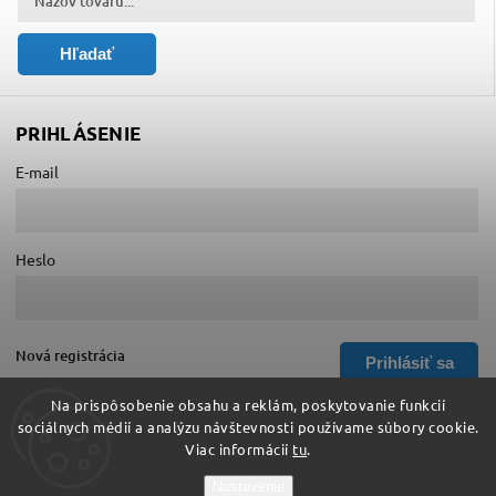
Hľadať
PRIHLÁSENIE
E-mail
Heslo
Nová registrácia
Prihlásiť sa
Zabudnuté heslo
Na prispôsobenie obsahu a reklám, poskytovanie funkcií
sociálnych médií a analýzu návštevnosti používame súbory cookie.
Viac informácií
tu
.
Copyright 2026
Hurá do školy
. Všetky práva vyhradené.
Nastavenie