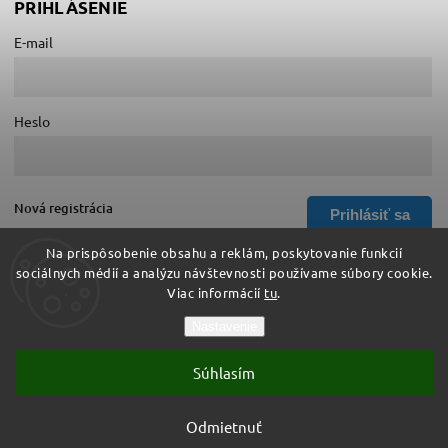
PRIHLÁSENIE
E-mail
Heslo
Nová registrácia
Prihlásiť sa
Zabudnuté heslo
Na prispôsobenie obsahu a reklám, poskytovanie funkcií
sociálnych médií a analýzu návštevnosti používame súbory cookie.
Viac informácií
tu
.
Copyright 2026
Hurá do školy
. Všetky práva vyhradené.
Nastavenie
Upraviť nastavenie cookies
Súhlasím
Vytvořil
Shoptet
| Design
Shoptak.cz
Vytvoril Shoptet
Odmietnuť