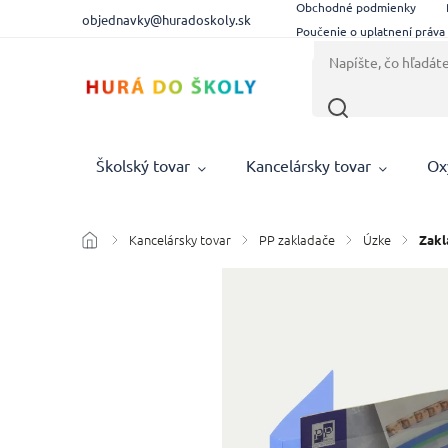
Obchodné podmienky
objednavky@huradoskoly.sk
Poučenie o uplatnení práva
Školský tovar
Kancelársky tovar
Ox
Kancelársky tovar
PP zakladače
Úzke
/
/
/
/
Zakl