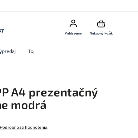
87
Prihlásenie
Nákupný košík
ýpredaj
Top produkty
Doplnky
Dekorácie MA
PP A4 prezentačný
ine modrá
Podrobnosti hodnotenia