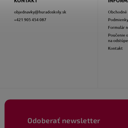
KONTAKT
INFORM
objednavky
@
huradoskoly.sk
Obchodné 
+421 905 454 087
Podmienky
Formulár n
Poučenie o
na odstúpe
Kontakt
Odoberať newsletter