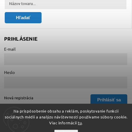
Hľadať
PRIHLÁSENIE
E-mail
Heslo
Nová registrácia
Prihlásiť sa
Zabudnuté heslo
Na prispôsobenie obsahu a reklám, poskytovanie funkcií
sociálnych médií a analýzu návštevnosti používame súbory cookie.
Viac informácií
tu
.
Copyright 2026
Hurá do školy
. Všetky práva vyhradené.