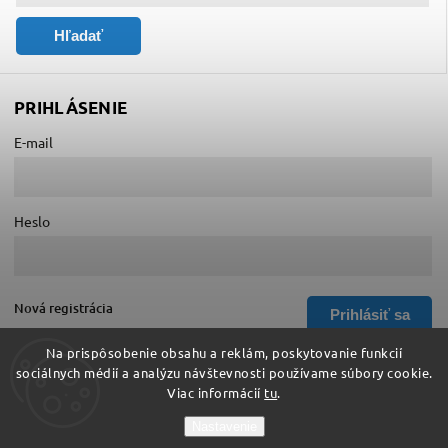
Hľadať
PRIHLÁSENIE
E-mail
Heslo
Nová registrácia
Prihlásiť sa
Zabudnuté heslo
Na prispôsobenie obsahu a reklám, poskytovanie funkcií
sociálnych médií a analýzu návštevnosti používame súbory cookie.
Viac informácií
tu
.
Copyright 2026
Hurá do školy
. Všetky práva vyhradené.
Nastavenie