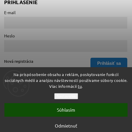
PRIHLÁSENIE
E-mail
Heslo
Nová registrácia
Prihlásiť sa
Zabudnuté heslo
Na prispôsobenie obsahu a reklám, poskytovanie funkcií
sociálnych médií a analýzu návštevnosti používame súbory cookie.
Viac informácií
tu
.
Copyright 2026
Hurá do školy
. Všetky práva vyhradené.
Nastavenie
Upraviť nastavenie cookies
Súhlasím
Vytvořil
Shoptet
| Design
Shoptak.cz
Vytvoril Shoptet
Odmietnuť