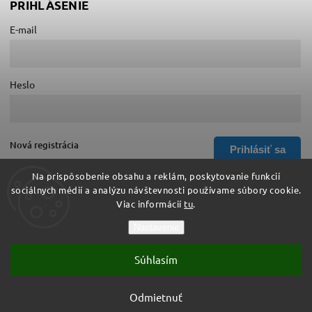
PRIHLÁSENIE
E-mail
Heslo
Nová registrácia
Prihlásiť sa
Zabudnuté heslo
Na prispôsobenie obsahu a reklám, poskytovanie funkcií
sociálnych médií a analýzu návštevnosti používame súbory cookie.
Viac informácií
tu
.
Copyright 2026
Hurá do školy
. Všetky práva vyhradené.
Nastavenie
Upraviť nastavenie cookies
Súhlasím
Vytvořil
Shoptet
| Design
Shoptak.cz
Vytvoril Shoptet
Odmietnuť