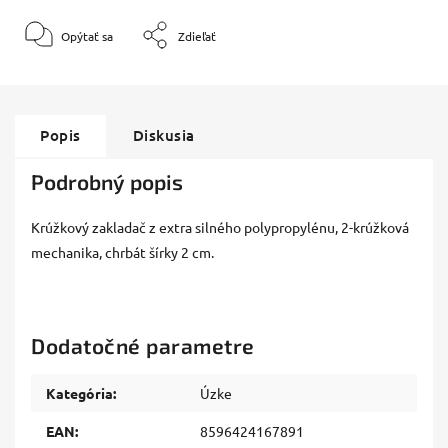
Opýtať sa
Zdieľať
Popis
Diskusia
Podrobný popis
Krúžkový zakladač z extra silného polypropylénu, 2-krúžková
mechanika, chrbát šírky 2 cm.
Dodatočné parametre
Kategória
:
Úzke
EAN
:
8596424167891