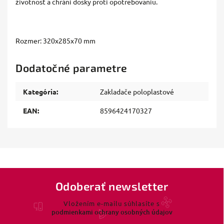
životnosť a chráni dosky proti opotrebovaniu.
Rozmer: 320x285x70 mm
Dodatočné parametre
Kategória
:
Zakladače poloplastové
EAN
:
8596424170327
Odoberať newsletter
Vložením e-mailu súhlasíte s
podmienkami ochrany osobných údajov