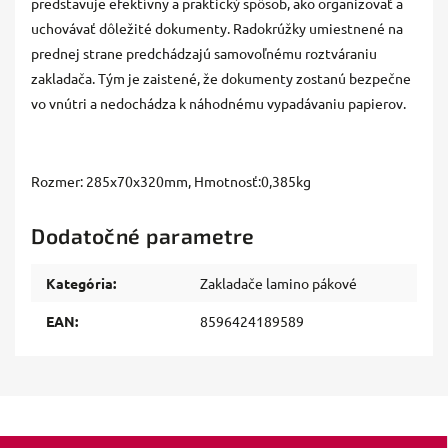
predstavuje efektívny a praktický spôsob, ako organizovať a
uchovávať dôležité dokumenty. Radokrúžky umiestnené na
prednej strane predchádzajú samovoľnému roztváraniu
zakladača. Tým je zaistené, že dokumenty zostanú bezpečne
vo vnútri a nedochádza k náhodnému vypadávaniu papierov.
Rozmer: 285x70x320mm, Hmotnosť:0,385kg
Dodatočné parametre
Kategória
:
Zakladače lamino pákové
EAN
:
8596424189589