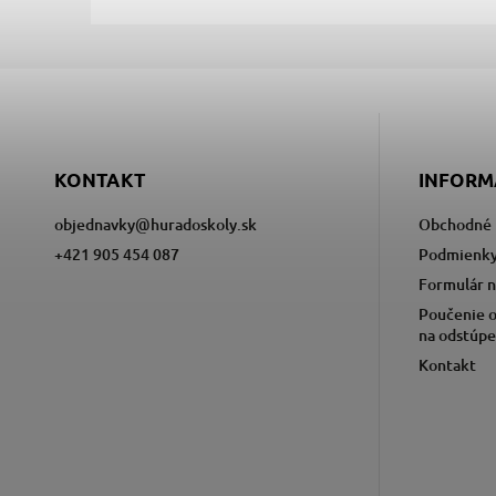
KONTAKT
INFORM
objednavky
@
huradoskoly.sk
Obchodné 
+421 905 454 087
Podmienky
Formulár n
Poučenie o
na odstúpe
Kontakt