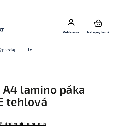
87
Prihlásenie
Nákupný košík
ýpredaj
Top produkty
Doplnky
Dekorácie MA
 A4 lamino páka
 tehlová
Podrobnosti hodnotenia