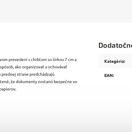
Dodatočn
ovom prevedení s chrbtom so šírkou 7 cm a
Kategória
:
 spôsob, ako organizovať a uchovávať
 prednej strane predchádzajú
EAN
:
istené, že dokumenty zostanú bezpečne vo
papierov.