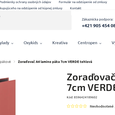
Podmienky ochrany osobných údajov
Formulár na odstúpenie od zmluvy
 kupujúceho na odstúpenie od kúpnej zmluvy
Kontakt
Zákaznícka podpora:
+421 905 454 0
ylady
Oxykids
Kreativa
Centropen
V
 pákové
/
Zoraďovač A4 lamino páka 7cm VERDE tehlová
Zoraďovač
7cm VERDE
Kód:
8596424189602
Neohodnotené