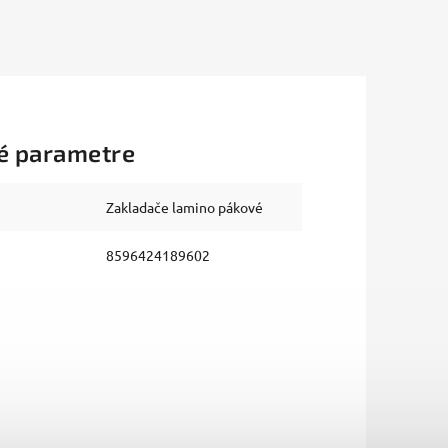
é parametre
Zakladače lamino pákové
8596424189602