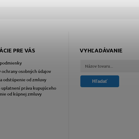
ÁCIE PRE VÁS
VYHĽADÁVANIE
podmienky
 ochrany osobných údajov
a odstúpenie od zmluvy
Hľadať
 uplatnení práva kupujúceho
nie od kúpnej zmluvy