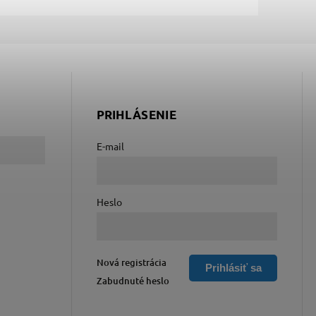
PRIHLÁSENIE
E-mail
Heslo
Nová registrácia
Prihlásiť sa
Zabudnuté heslo