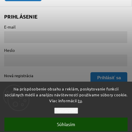
PRIHLÁSENIE
E-mail
Heslo
Nová registrácia
Prihlásiť sa
Zabudnuté heslo
Na prispôsobenie obsahu a reklám, poskytovanie funkcií
sociálnych médií a analýzu návštevnosti používame súbory cookie.
Viac informácií
tu
.
Copyright 2026
Hurá do školy
. Všetky práva vyhradené.
Nastavenie
Upraviť nastavenie cookies
Súhlasím
Vytvořil
Shoptet
| Design
Shoptak.cz